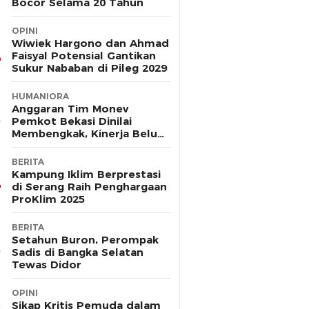
Bocor Selama 20 Tahun
OPINI
Wiwiek Hargono dan Ahmad
Faisyal Potensial Gantikan
Sukur Nababan di Pileg 2029
HUMANIORA
Anggaran Tim Monev
Pemkot Bekasi Dinilai
Membengkak, Kinerja Belum
Terbukti Efektif
BERITA
Kampung Iklim Berprestasi
di Serang Raih Penghargaan
ProKlim 2025
BERITA
Setahun Buron, Perompak
Sadis di Bangka Selatan
Tewas Didor
OPINI
Sikap Kritis Pemuda dalam