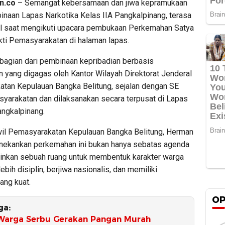
n.co
– Semangat kebersamaan dan jiwa kepramukaan
binaan Lapas Narkotika Kelas IIA Pangkalpinang, terasa
al saat mengikuti upacara pembukaan Perkemahan Satya
ti Pemasyarakatan di halaman lapas.
 bagian dari pembinaan kepribadian berbasis
 yang digagas oleh Kantor Wilayah Direktorat Jenderal
tan Kepulauan Bangka Belitung, sejalan dengan SE
syarakatan dan dilaksanakan secara terpusat di Lapas
angkalpinang.
il Pemasyarakatan Kepulauan Bangka Belitung, Herman
nekankan perkemahan ini bukan hanya sebatas agenda
ainkan sebuah ruang untuk membentuk karakter warga
lebih disiplin, berjiwa nasionalis, dan memiliki
yang kuat.
OP
ga:
Warga Serbu Gerakan Pangan Murah