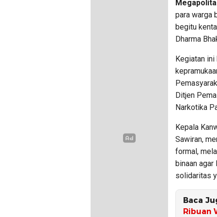
Megapolita
para warga 
begitu kent
Dharma Bhak
Kegiatan ini
kepramukaan
Pemasyaraka
Ditjen Pema
Narkotika P
Kepala Kanw
Sawiran, me
formal, mel
binaan agar 
solidaritas 
Baca Ju
Ribuan 