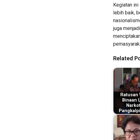
Kegiatan in
lebih baik, 
nasionalism
juga menjad
menciptakan
pemasyaraka
Related Po
Ratusan
Binaan 
Narkot
Pangkalp