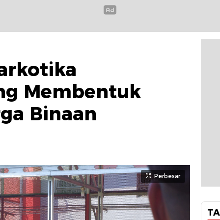
arkotika
ang Membentuk
rga Binaan
Perbesar
TA