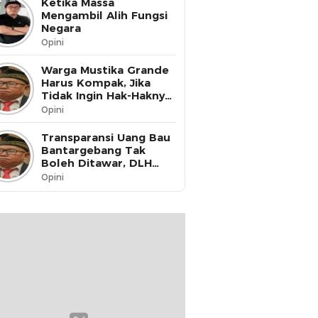
Ketika Massa
Mengambil Alih Fungsi
Negara
Opini
Warga Mustika Grande
Harus Kompak, Jika
Tidak Ingin Hak-Haknya
Dinikmati oleh Pihak
Opini
Lain
Transparansi Uang Bau
Bantargebang Tak
Boleh Ditawar, DLH
Kota Bekasi Harus Buka
Opini
Data ke Publik