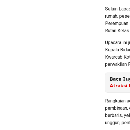
Selain Lapa
rumah, pese
Perempuan Ke
Rutan Kelas
Upacara ini 
Kepala Bida
Kwarcab Kot
perwakilan 
Baca Ju
Atraksi
Rangkaian a
pembinaan, 
berbaris, ye
unggun, pen