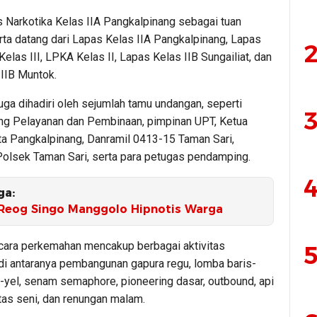
s Narkotika Kelas IIA Pangkalpinang sebagai tuan
rta datang dari Lapas Kelas IIA Pangkalpinang, Lapas
2
las III, LPKA Kelas II, Lapas Kelas IIB Sungailiat, dan
 IIB Muntok.
juga dihadiri oleh sejumlah tamu undangan, seperti
3
ng Pelayanan dan Pembinaan, pimpinan UPT, Ketua
a Pangkalpinang, Danramil 0413-15 Taman Sari,
Polsek Taman Sari, serta para petugas pendamping.
4
ga:
 Reog Singo Manggolo Hipnotis Warga
cara perkemahan mencakup berbagai aktivitas
5
di antaranya pembangunan gapura regu, lomba baris-
l-yel, senam semaphore, pioneering dasar, outbound, api
tas seni, dan renungan malam.