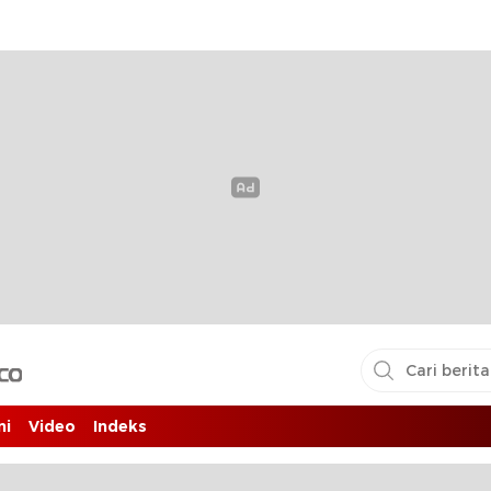
i pembaca
ni
Video
Indeks