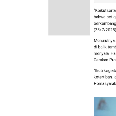
“Keikutsert
bahwa setia
berkembang m
(25/7/2025)
Menurutnya,
di balik te
menyala. Hal
Gerakan Pra
“Ikuti kegia
ketertiban, 
Pemasyaraka