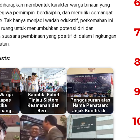
6
i diharapkan membentuk karakter warga binaan yang
berjiwa pemimpin, berdisiplin, dan memiliki semangat
e. Tak hanya menjadi wadah edukatif, perkemahan ini
i ruang untuk menumbuhkan potensi diri dan
7
 suasana pembinaan yang positif di dalam lingkungan
tan.
sts:
8
9
 Warga
Kapolda Babel
Lapas
Tinjau Sistem
Penggusuran atas
ika
Keamanan dan
Nama Penataan:
inang…
Beri…
Jejak Konflik di…
1