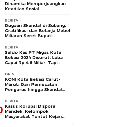
Dinamika Memperjuangkan
Keadilan Sosial
BERITA
Dugaan Skandal di Subang,
Gratifikasi dan Belanja Mebel
Miliaran Seret Bupati
Reynaldi
BERITA
Saldo Kas PT Migas Kota
Bekasi 2024 Disorot, Laba
Capai Rp 4,6 Miliar, Tapi
Hanya Tersisa Rp 13 Juta
OPINI
KONI Kota Bekasi Carut-
Marut: Dari Pemecatan
Pengurus hingga Skandal
Dana Hibah
BERITA
Kasus Korupsi Dispora
0
Mandek, Kelompok
Masyarakat Tuntut Kejari
Periksa Tri Adhianto