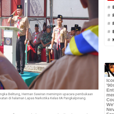
#
#
#
#
#
angka Belitung, Herman Sawiran memimpin upacara pembukaan
tan di halaman Lapas Narkotika Kelas IIA Pangkalpinang.