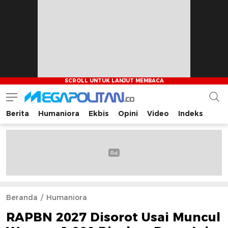
Berita
Humaniora
Ekbis
Opini
Video
Indeks
Megapolitan.co
Menyajikan berita-berita fakta bagi pembaca
Beranda
Humaniora
RAPBN 2027 Disorot Usai Muncul