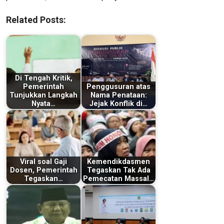
Related Posts:
Di Tengah Kritik,
Pemerintah
Penggusuran atas
Tunjukkan Langkah
Nama Penataan:
Nyata…
Jejak Konflik di…
Viral soal Gaji
Kemendikdasmen
Dosen, Pemerintah
Tegaskan Tak Ada
Tegaskan…
Pemecatan Massal…