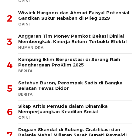
OPINI
Wiwiek Hargono dan Ahmad Faisyal Potensial
2
Gantikan Sukur Nababan di Pileg 2029
OPINI
Anggaran Tim Monev Pemkot Bekasi Dinilai
3
Membengkak, Kinerja Belum Terbukti Efektif
HUMANIORA
Kampung Iklim Berprestasi di Serang Raih
4
Penghargaan ProKlim 2025
BERITA
Setahun Buron, Perompak Sadis di Bangka
5
Selatan Tewas Didor
BERITA
Sikap Kritis Pemuda dalam Dinamika
6
Memperjuangkan Keadilan Sosial
OPINI
Dugaan Skandal di Subang, Gratifikasi dan
7
Belanja Mebel Miliaran Seret Bupati Reynaldi