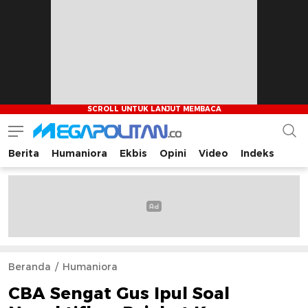
Berita
Humaniora
Ekbis
Opini
Video
Indeks
Megapolitan.co
Menyajikan berita-berita fakta bagi pembaca
Beranda
Humaniora
CBA Sengat Gus Ipul Soal