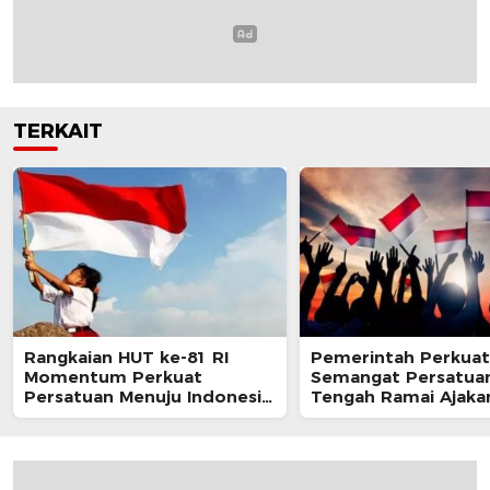
TERKAIT
Rangkaian HUT ke-81 RI
Pemerintah Perkuat
Momentum Perkuat
Semangat Persatuan
Persatuan Menuju Indonesia
Tengah Ramai Ajaka
Berdaulat, Adil, dan Makmur
Perayaan HUT RI