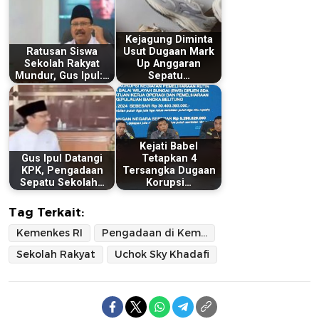
Kejagung Diminta
Ratusan Siswa
Usut Dugaan Mark
Sekolah Rakyat
Up Anggaran
Mundur, Gus Ipul:…
Sepatu…
Kejati Babel
Gus Ipul Datangi
Tetapkan 4
KPK, Pengadaan
Tersangka Dugaan
Sepatu Sekolah…
Korupsi…
Tag Terkait:
Kemenkes RI
Pengadaan di Kemensos
Sekolah Rakyat
Uchok Sky Khadafi