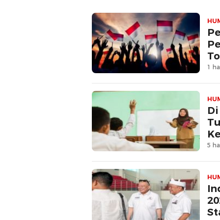
HU
Pe
Pe
To
1 ha
HU
Di
Tu
Ke
5 ha
HU
In
20
St