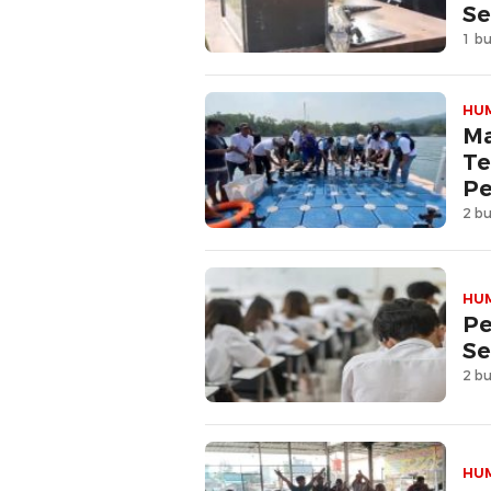
Se
1 bu
HU
Ma
Te
Pe
2 bu
HU
Pe
Se
2 bu
HU