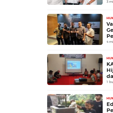
3 mi
HU
Va
Ge
Pe
4 mi
HU
KA
Hi
da
1 bu
HU
Ed
Pe