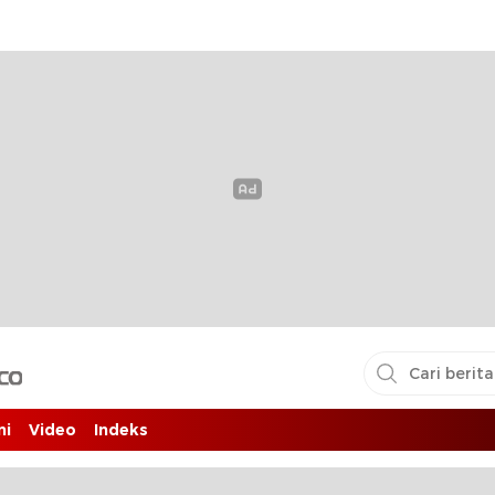
i pembaca
ni
Video
Indeks