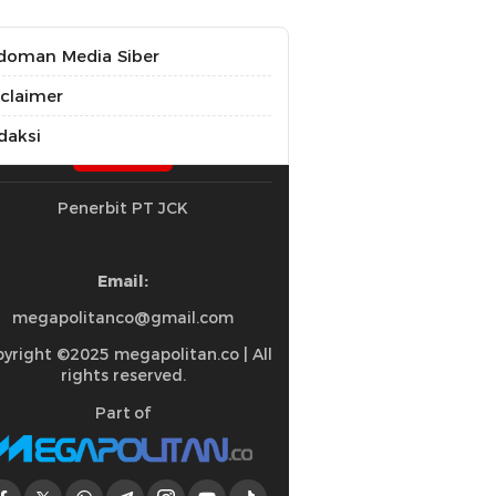
doman Media Siber
sclaimer
daksi
Penerbit PT JCK
Email:
megapolitanco@gmail.com
yright ©2025 megapolitan.co | All
rights reserved.
Part of