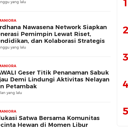
1
nggu yang lalu
MANIORA
rdhana Nawasena Network Siapkan
2
nerasi Pemimpin Lewat Riset,
ndidikan, dan Kolaborasi Strategis
nggu yang lalu
3
MANIORA
WALI Geser Titik Penanaman Sabuk
jau Demi Lindungi Aktivitas Nelayan
4
n Petambak
lan yang lalu
5
MANIORA
ukasi Satwa Bersama Komunitas
cinta Hewan di Momen Libur