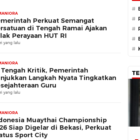
#
MANIORA
#
merintah Perkuat Semangat
rsatuan di Tengah Ramai Ajakan
#
lak Perayaan HUT RI
#
ri yang lalu
#
MANIORA
 Tengah Kritik, Pemerintah
TE
njukkan Langkah Nyata Tingkatkan
sejahteraan Guru
ri yang lalu
MANIORA
donesia Muaythai Championship
26 Siap Digelar di Bekasi, Perkuat
atus Sport City