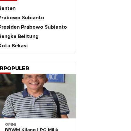
Banten
Prabowo Subianto
Presiden Prabowo Subianto
Bangka Belitung
Kota Bekasi
RPOPULER
OPINI
BBWM Kilang LPG Milik