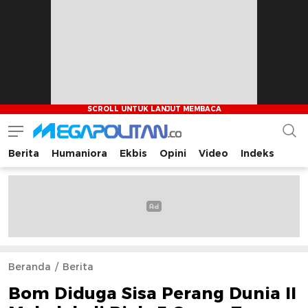
Berita
Humaniora
Ekbis
Opini
Video
Indeks
Megapolitan.co
Menyajikan berita-berita fakta bagi pembaca
Beranda
Berita
Bom Diduga Sisa Perang Dunia II