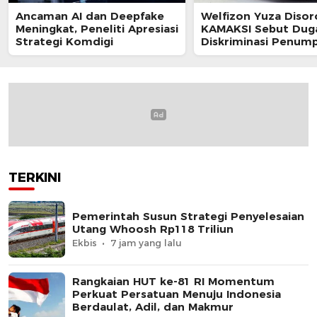
Ancaman AI dan Deepfake
Welfizon Yuza Disor
Meningkat, Peneliti Apresiasi
KAMAKSI Sebut Dug
Strategi Komdigi
Diskriminasi Penum
TransJakarta Berpot
Langgar UU HAM
TERKINI
Pemerintah Susun Strategi Penyelesaian
Utang Whoosh Rp118 Triliun
Ekbis
7 jam yang lalu
Rangkaian HUT ke-81 RI Momentum
Perkuat Persatuan Menuju Indonesia
Berdaulat, Adil, dan Makmur