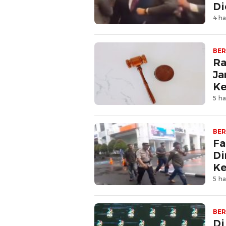
Di
4 ha
BER
Ra
Ja
Ke
5 ha
BER
Fa
Di
Ke
5 ha
BER
Di