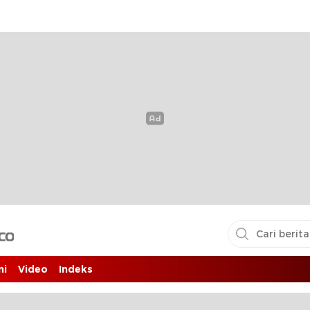
i pembaca
ni
Video
Indeks