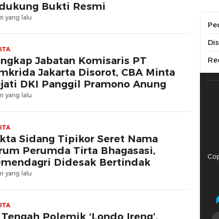
dukung Bukti Resmi
ri yang lalu
Pe
Di
ITA
ngkap Jabatan Komisaris PT
Re
mkrida Jakarta Disorot, CBA Minta
jati DKI Panggil Pramono Anung
ri yang lalu
ITA
kta Sidang Tipikor Seret Nama
rum Perumda Tirta Bhagasasi,
Cop
mendagri Didesak Bertindak
ri yang lalu
ITA
 Tengah Polemik ‘Londo Ireng’,