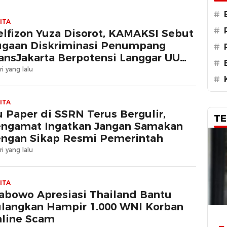
#
ITA
#
lfizon Yuza Disorot, KAMAKSI Sebut
gaan Diskriminasi Penumpang
#
ansJakarta Berpotensi Langgar UU
#
AM
ri yang lalu
#
ITA
u Paper di SSRN Terus Bergulir,
TE
ngamat Ingatkan Jangan Samakan
ngan Sikap Resmi Pemerintah
ri yang lalu
ITA
abowo Apresiasi Thailand Bantu
langkan Hampir 1.000 WNI Korban
line Scam