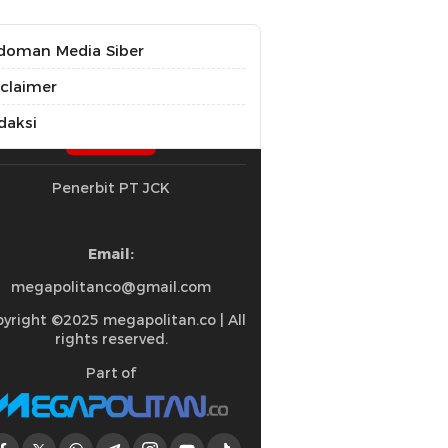
doman Media Siber
sclaimer
daksi
Penerbit PT JCK
Email:
megapolitanco@gmail.com
yright ©2025 megapolitan.co | All
rights reserved.
Part of