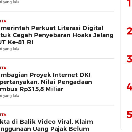
1
ri yang lalu
ITA
merintah Perkuat Literasi Digital
2
tuk Cegah Penyebaran Hoaks Jelang
T Ke-81 RI
ri yang lalu
3
ITA
mbagian Proyek Internet DKI
pertanyakan, Nilai Pengadaan
4
mbus Rp315,8 Miliar
ri yang lalu
5
ITA
kta di Balik Video Viral, Klaim
nggunaan Uang Pajak Belum