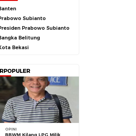
Banten
Prabowo Subianto
Presiden Prabowo Subianto
Bangka Belitung
Kota Bekasi
RPOPULER
OPINI
BBWM Kilang LPG Milik