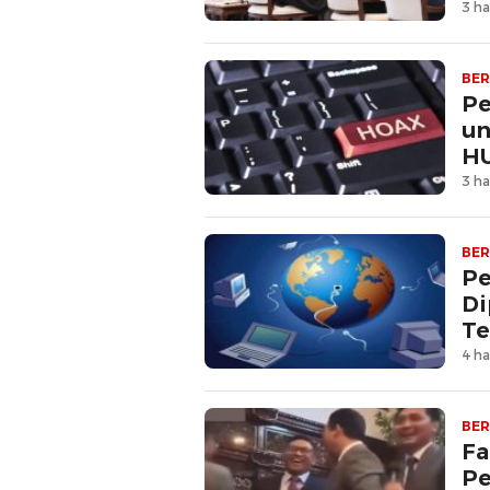
3 ha
BER
Pe
un
HU
3 ha
BER
Pe
Di
Te
4 ha
BER
Fa
Pe