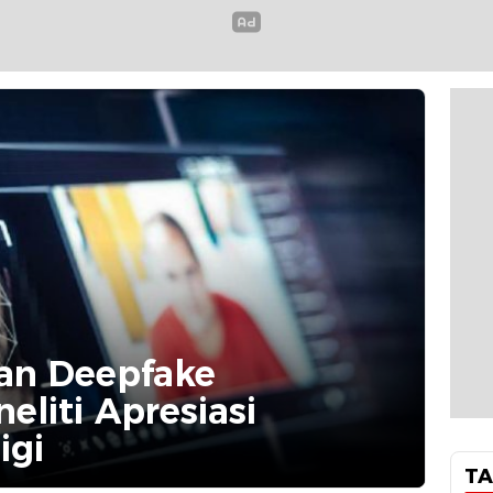
an Deepfake
eliti Apresiasi
igi
TA