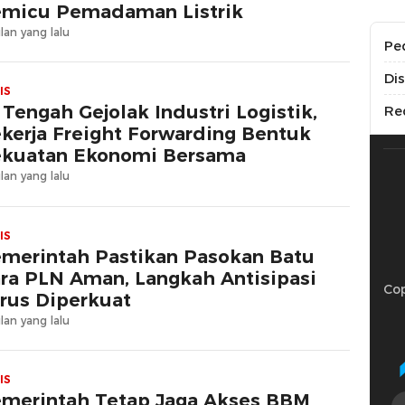
micu Pemadaman Listrik
lan yang lalu
Pe
Di
IS
 Tengah Gejolak Industri Logistik,
Re
kerja Freight Forwarding Bentuk
kuatan Ekonomi Bersama
lan yang lalu
IS
merintah Pastikan Pasokan Batu
ra PLN Aman, Langkah Antisipasi
Cop
rus Diperkuat
lan yang lalu
IS
merintah Tetap Jaga Akses BBM