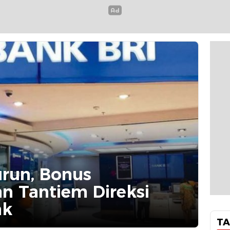
run, Bonus
n Tantiem Direksi
ak
TA