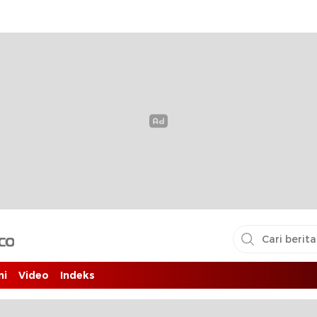
i pembaca
ni
Video
Indeks