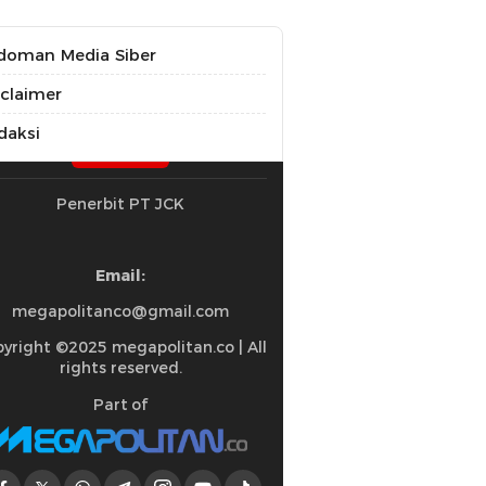
doman Media Siber
sclaimer
daksi
Penerbit PT JCK
Email:
megapolitanco@gmail.com
yright ©2025 megapolitan.co | All
rights reserved.
Part of