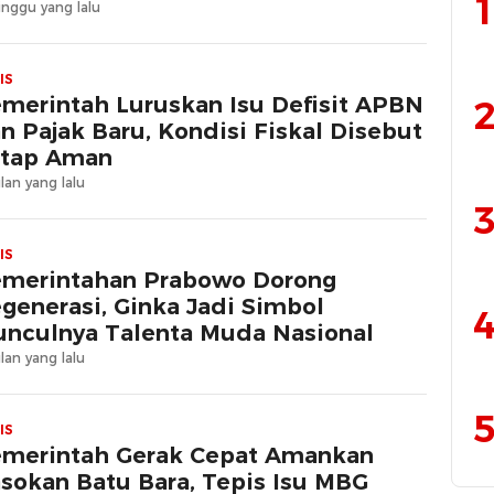
1
nggu yang lalu
IS
merintah Luruskan Isu Defisit APBN
2
n Pajak Baru, Kondisi Fiskal Disebut
tap Aman
lan yang lalu
3
IS
merintahan Prabowo Dorong
generasi, Ginka Jadi Simbol
4
nculnya Talenta Muda Nasional
lan yang lalu
5
IS
merintah Gerak Cepat Amankan
sokan Batu Bara, Tepis Isu MBG