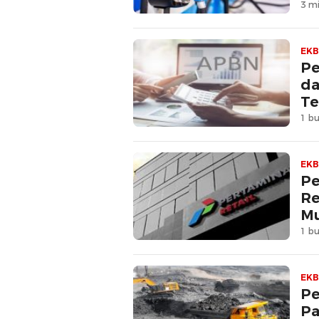
3 mi
EKB
Pe
da
Te
1 bu
EKB
Pe
Re
Mu
1 bu
EKB
Pe
Pa