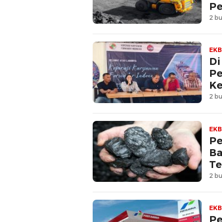
Pe
2 bu
EKB
Di
Pe
Ke
2 bu
EKB
Pe
Ba
Te
2 bu
EKB
Pe