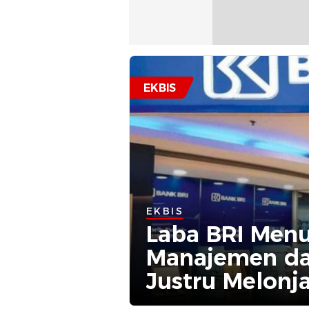
EKBIS
EKBIS
Laba BRI Menu
Manajemen da
Justru Melonj