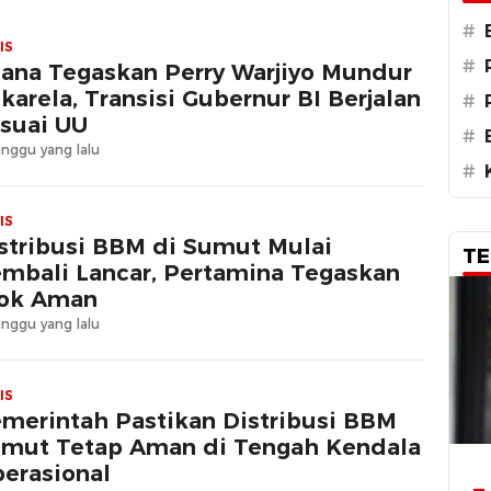
#
IS
#
tana Tegaskan Perry Warjiyo Mundur
karela, Transisi Gubernur BI Berjalan
#
suai UU
#
nggu yang lalu
#
IS
stribusi BBM di Sumut Mulai
TE
mbali Lancar, Pertamina Tegaskan
ok Aman
nggu yang lalu
IS
merintah Pastikan Distribusi BBM
mut Tetap Aman di Tengah Kendala
erasional