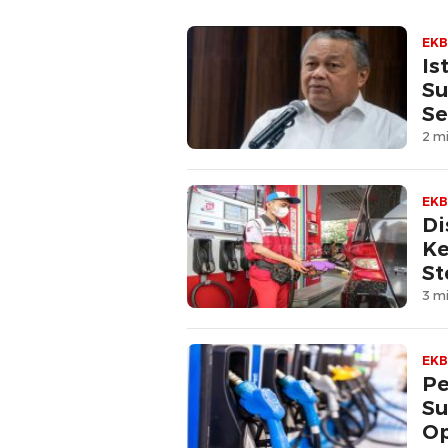
EKB
Is
Su
Se
2 mi
EKB
Di
Ke
St
3 mi
EKB
Pe
Su
Op