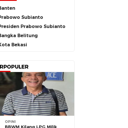
Banten
Prabowo Subianto
Presiden Prabowo Subianto
Bangka Belitung
Kota Bekasi
RPOPULER
OPINI
BBWM Kilang LPG Milik