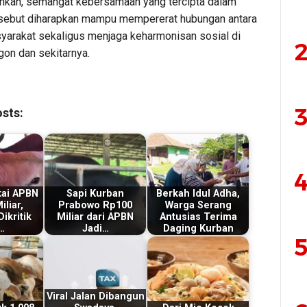
kan, semangat kebersamaan yang tercipta dalam
rsebut diharapkan mampu mempererat hubungan antara
yarakat sekaligus menjaga keharmonisan sosial di
2
gon dan sekitarnya.
3
sts:
4
kai APBN
Sapi Kurban
Berkah Idul Adha,
liar,
Prabowo Rp100
Warga Serang
ikritik
Miliar dari APBN
Antusias Terima
…
Jadi…
Daging Kurban
5
Viral Jalan Dibangun