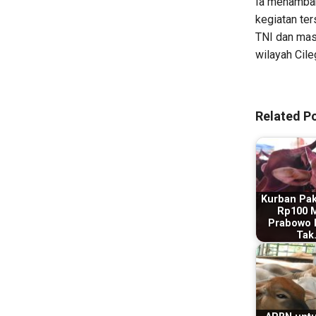
Ia menambah
kegiatan te
TNI dan mas
wilayah Cile
Related Po
Kurban Pa
Rp100 Mi
Prabowo D
Tak