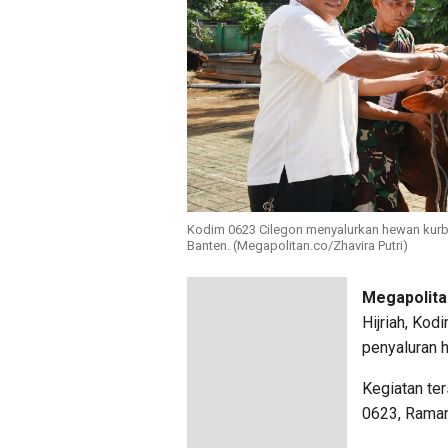
Kodim 0623 Cilegon menyalurkan hewan kurba
Banten. (Megapolitan.co/Zhavira Putri)
Megapolita
Hijriah, Ko
penyaluran 
Kegiatan te
0623, Raman