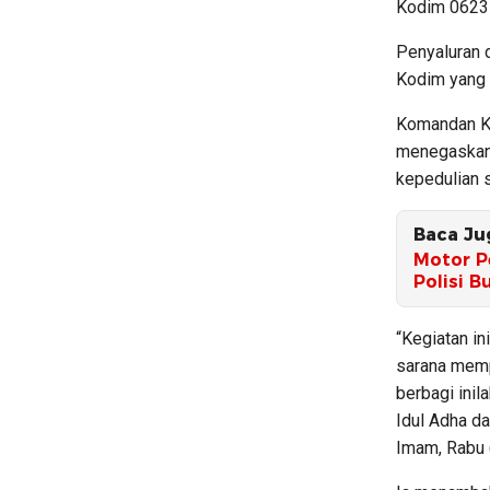
Kodim 0623 
Penyaluran 
Kodim yang 
Komandan Ko
menegaskan 
kepedulian s
Baca Ju
Motor P
Polisi B
“Kegiatan in
sarana memp
berbagi inil
Idul Adha da
Imam, Rabu 