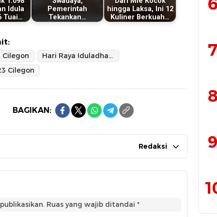
6
k 1.098
Swadaya,
Dari Mie Kocok
n Idula
Pemerintah
hingga Laksa, Ini 12
6 Tuai…
Tekankan…
Kuliner Berkuah…
it:
7
Cilegon
Hari Raya Iduladha 1447 Hijriah
3 Cilegon
8
BAGIKAN:
9
Redaksi
1
publikasikan.
Ruas yang wajib ditandai
*