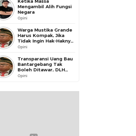
Ketika Massa
Mengambil Alih Fungsi
Negara
Opini
Warga Mustika Grande
Harus Kompak, Jika
Tidak Ingin Hak-Haknya
Dinikmati oleh Pihak
Opini
Lain
Transparansi Uang Bau
Bantargebang Tak
Boleh Ditawar, DLH
Kota Bekasi Harus Buka
Opini
Data ke Publik