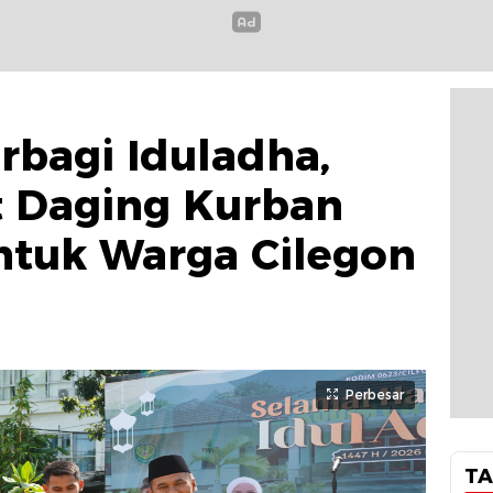
bagi Iduladha,
t Daging Kurban
ntuk Warga Cilegon
Perbesar
TA