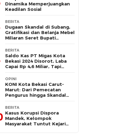
Dinamika Memperjuangkan
Keadilan Sosial
BERITA
Dugaan Skandal di Subang,
Gratifikasi dan Belanja Mebel
Miliaran Seret Bupati
Reynaldi
BERITA
Saldo Kas PT Migas Kota
Bekasi 2024 Disorot, Laba
Capai Rp 4,6 Miliar, Tapi
Hanya Tersisa Rp 13 Juta
OPINI
KONI Kota Bekasi Carut-
Marut: Dari Pemecatan
Pengurus hingga Skandal
Dana Hibah
BERITA
Kasus Korupsi Dispora
0
Mandek, Kelompok
Masyarakat Tuntut Kejari
Periksa Tri Adhianto