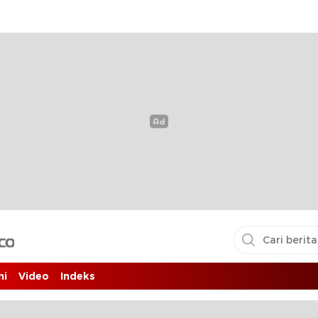
i pembaca
ni
Video
Indeks