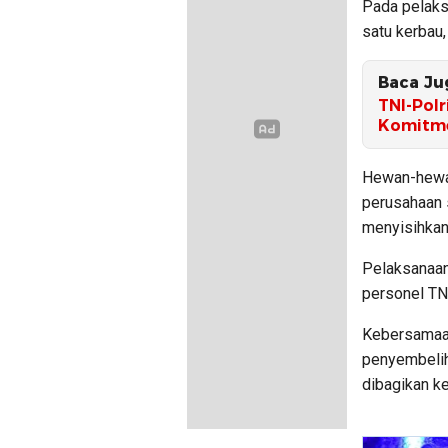
Pada pelaksa
satu kerbau
Baca Ju
TNI-Polr
Komitme
Hewan-hewan
perusahaan 
menyisihkan
Pelaksanaan
personel TN
Kebersamaan
penyembelih
dibagikan k