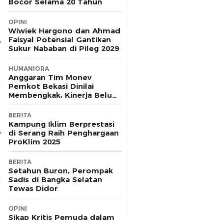
Bocor Selama 20 Tahun
OPINI
Wiwiek Hargono dan Ahmad
Faisyal Potensial Gantikan
Sukur Nababan di Pileg 2029
HUMANIORA
Anggaran Tim Monev
Pemkot Bekasi Dinilai
Membengkak, Kinerja Belum
Terbukti Efektif
BERITA
Kampung Iklim Berprestasi
di Serang Raih Penghargaan
ProKlim 2025
BERITA
Setahun Buron, Perompak
Sadis di Bangka Selatan
Tewas Didor
OPINI
Sikap Kritis Pemuda dalam