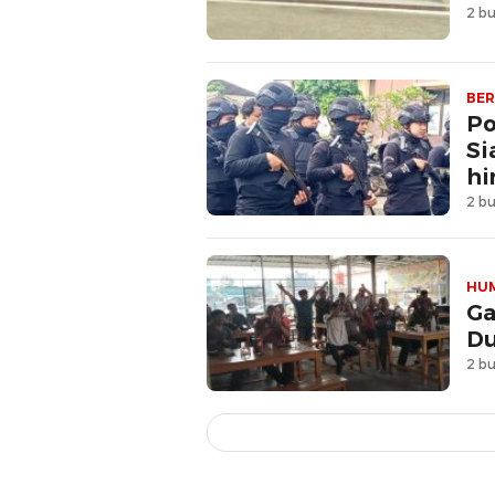
2 bu
BER
Po
Si
hi
2 bu
HU
Ga
Du
2 bu