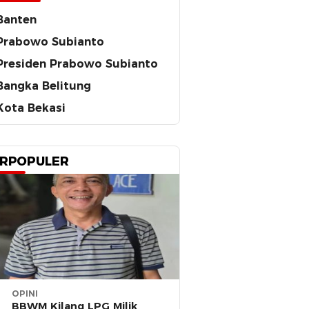
Banten
Prabowo Subianto
Presiden Prabowo Subianto
Bangka Belitung
Kota Bekasi
RPOPULER
OPINI
BBWM Kilang LPG Milik