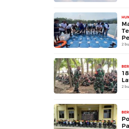
HU
Ma
Te
Pe
2 bu
BER
18
La
2 bu
BER
Po
Pa