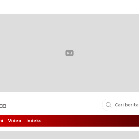
i pembaca
ni
Video
Indeks