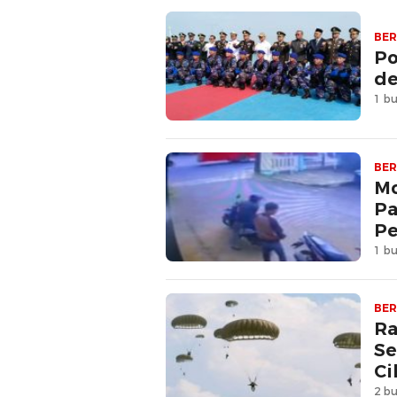
BER
Po
de
1 bu
BER
Mo
Pa
Pe
1 bu
BER
Ra
Se
Ci
2 bu