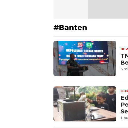
#Banten
BER
TN
Be
3 mi
HU
Ed
Pe
Se
1 bu