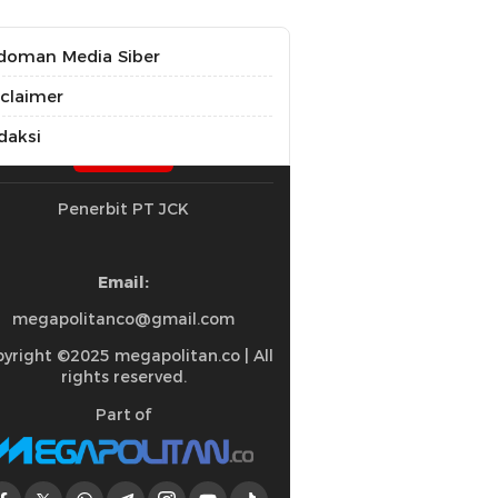
doman Media Siber
sclaimer
daksi
Penerbit PT JCK
Email:
megapolitanco@gmail.com
yright ©2025 megapolitan.co | All
rights reserved.
Part of