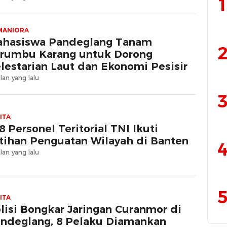
1
MANIORA
hasiswa Pandeglang Tanam
2
rumbu Karang untuk Dorong
lestarian Laut dan Ekonomi Pesisir
lan yang lalu
3
ITA
8 Personel Teritorial TNI Ikuti
tihan Penguatan Wilayah di Banten
4
lan yang lalu
5
ITA
lisi Bongkar Jaringan Curanmor di
ndeglang, 8 Pelaku Diamankan