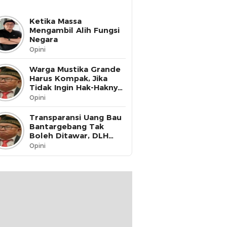
Ketika Massa
Mengambil Alih Fungsi
Negara
Opini
Warga Mustika Grande
Harus Kompak, Jika
Tidak Ingin Hak-Haknya
Dinikmati oleh Pihak
Opini
Lain
Transparansi Uang Bau
Bantargebang Tak
Boleh Ditawar, DLH
Kota Bekasi Harus Buka
Opini
Data ke Publik