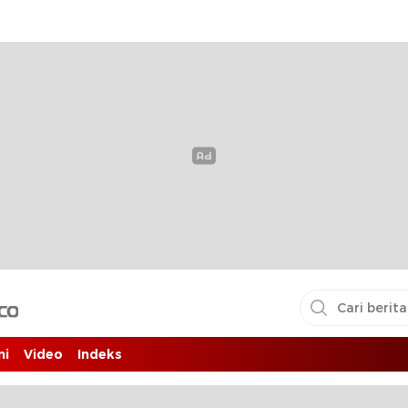
i pembaca
ni
Video
Indeks