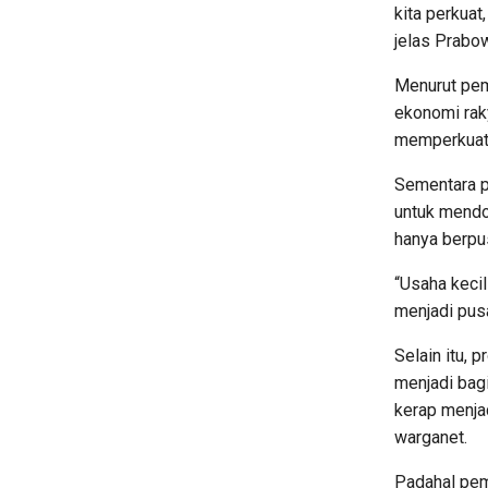
kita perkua
jelas Prabo
Menurut pem
ekonomi ra
memperkuat 
Sementara p
untuk mendo
hanya berpus
“Usaha keci
menjadi pus
Selain itu, 
menjadi bagi
kerap menja
warganet.
Padahal pem