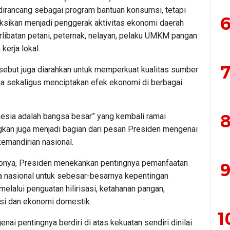
 dirancang sebagai program bantuan konsumsi, tetapi
6
eksikan menjadi penggerak aktivitas ekonomi daerah
rlibatan petani, peternak, nelayan, pelaku UMKM pangan
kerja lokal.
7
sebut juga diarahkan untuk memperkuat kualitas sumber
a sekaligus menciptakan efek ekonomi di berbagai
8
nesia adalah bangsa besar” yang kembali ramai
gkan juga menjadi bagian dari pesan Presiden mengenai
emandirian nasional.
onya, Presiden menekankan pentingnya pemanfaatan
9
 nasional untuk sebesar-besarnya kepentingan
elalui penguatan hilirisasi, ketahanan pangan,
asi dan ekonomi domestik.
1
ai pentingnya berdiri di atas kekuatan sendiri dinilai