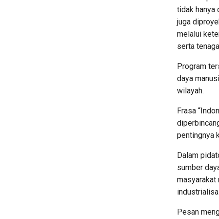
tidak hanya
juga diproy
melalui kete
serta tenaga 
Program ter
daya manusi
wilayah.
Frasa “Indo
diperbincan
pentingnya k
Dalam pidat
sumber daya
masyarakat m
industrialis
Pesan mengen