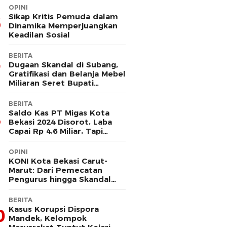
OPINI
Sikap Kritis Pemuda dalam
Dinamika Memperjuangkan
Keadilan Sosial
BERITA
Dugaan Skandal di Subang,
Gratifikasi dan Belanja Mebel
Miliaran Seret Bupati
Reynaldi
BERITA
Saldo Kas PT Migas Kota
Bekasi 2024 Disorot, Laba
Capai Rp 4,6 Miliar, Tapi
Hanya Tersisa Rp 13 Juta
OPINI
KONI Kota Bekasi Carut-
Marut: Dari Pemecatan
Pengurus hingga Skandal
Dana Hibah
BERITA
Kasus Korupsi Dispora
0
Mandek, Kelompok