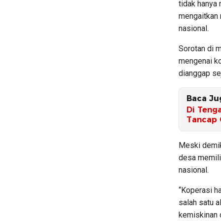
tidak hanya 
mengaitkan 
nasional.
Sorotan di 
mengenai ko
dianggap se
Baca Ju
Di Tenga
Tancap 
Meski demik
desa memili
nasional.
“Koperasi ha
salah satu a
kemiskinan 