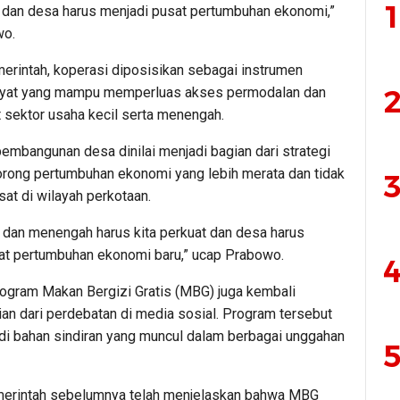
1
t, dan desa harus menjadi pusat pertumbuhan ekonomi,”
wo.
erintah, koperasi diposisikan sebagai instrumen
2
kyat yang mampu memperluas akses permodalan dan
sektor usaha kecil serta menengah.
embangunan desa dinilai menjadi bagian dari strategi
rong pertumbuhan ekonomi yang lebih merata dan tidak
3
at di wilayah perkotaan.
l dan menengah harus kita perkuat dan desa harus
at pertumbuhan ekonomi baru,” ucap Prabowo.
4
program Makan Bergizi Gratis (MBG) juga kembali
an dari perdebatan di media sosial. Program tersebut
di bahan sindiran yang muncul dalam berbagai unggahan
5
erintah sebelumnya telah menjelaskan bahwa MBG