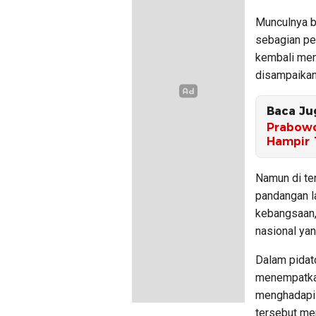
Munculnya b
sebagian pe
kembali men
disampaika
Baca Ju
Prabowo
Hampir 
Namun di te
pandangan la
kebangsaan,
nasional yan
Dalam pidat
menempatkan
menghadapi 
tersebut me