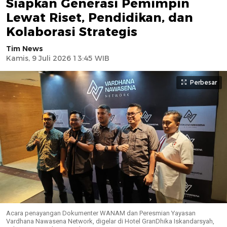
Siapkan Generasi Pemimpin
Lewat Riset, Pendidikan, dan
Kolaborasi Strategis
Tim News
Kamis, 9 Juli 2026 13:45 WIB
Perbesar
Acara penayangan Dokumenter WANAM dan Peresmian Yayasan
Vardhana Nawasena Network, digelar di Hotel GranDhika Iskandarsyah,