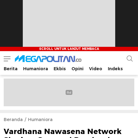
Berita
Humaniora
Ekbis
Opini
Video
Indeks
Megapolitan.co
Menyajikan berita-berita fakta bagi pembaca
Beranda
Humaniora
Vardhana Nawasena Network