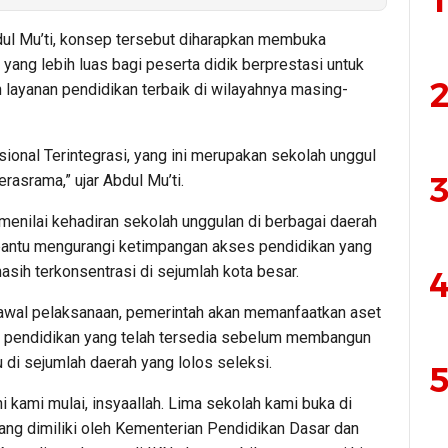
1
ul Mu’ti, konsep tersebut diharapkan membuka
ang lebih luas bagi peserta didik berprestasi untuk
2
layanan pendidikan terbaik di wilayahnya masing-
ional Terintegrasi, yang ini merupakan sekolah unggul
3
erasrama,” ujar Abdul Mu’ti.
menilai kehadiran sekolah unggulan di berbagai daerah
ntu mengurangi ketimpangan akses pendidikan yang
asih terkonsentrasi di sejumlah kota besar.
4
awal pelaksanaan, pemerintah akan memanfaatkan aset
as pendidikan yang telah tersedia sebelum membangun
 di sejumlah daerah yang lolos seleksi.
5
ni kami mulai, insyaallah. Lima sekolah kami buka di
yang dimiliki oleh Kementerian Pendidikan Dasar dan