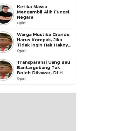
Ketika Massa
Mengambil Alih Fungsi
Negara
Opini
Warga Mustika Grande
Harus Kompak, Jika
Tidak Ingin Hak-Haknya
Dinikmati oleh Pihak
Opini
Lain
Transparansi Uang Bau
Bantargebang Tak
Boleh Ditawar, DLH
Kota Bekasi Harus Buka
Opini
Data ke Publik