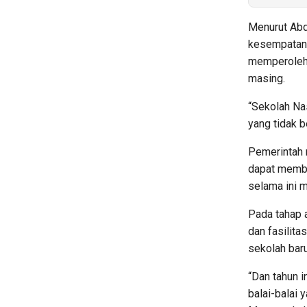
Menurut Abd
kesempatan y
memperoleh 
masing.
“Sekolah Nas
yang tidak b
Pemerintah 
dapat memba
selama ini m
Pada tahap 
dan fasilit
sekolah baru
“Dan tahun i
balai-balai 