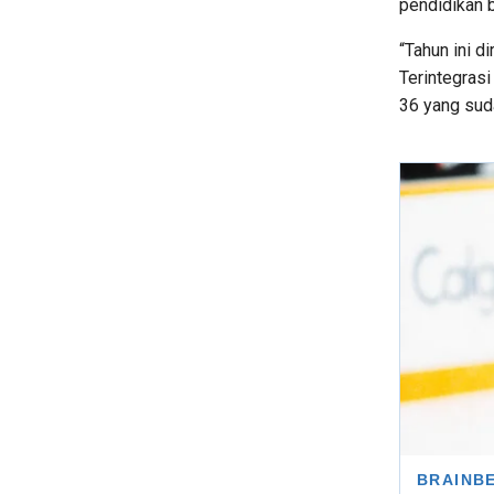
pendidikan b
“Tahun ini d
Terintegras
36 yang suda