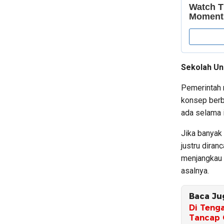
Sekolah Un
Pemerintah 
konsep berb
ada selama i
Jika banyak
justru dira
menjangkau 
asalnya.
Baca Ju
Di Tenga
Tancap 