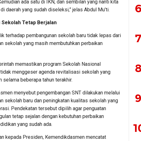
emudian ada satu di IKN, dan sembilan yang nanti kita
6
di daerah yang sudah diseleksi,” jelas Abdul Mu’ti.
i Sekolah Tetap Berjalan
7
lik terhadap pembangunan sekolah baru tidak lepas dari
uan sekolah yang masih membutuhkan perbaikan
intah memastikan program Sekolah Nasional
8
 tidak menggeser agenda revitalisasi sekolah yang
an selama beberapa tahun terakhir.
smen menyebut pengembangan SNT dilakukan melalui
9
 sekolah baru dan peningkatan kualitas sekolah yang
rasi. Pendekatan tersebut dipilih agar penguatan
gulan tetap sejalan dengan kebutuhan perbaikan
ndidikan yang sudah ada.
1
ran kepada Presiden, Kemendikdasmen mencatat