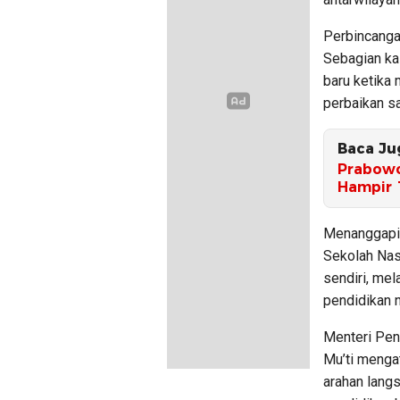
Perbincanga
Sebagian ka
baru ketika
perbaikan sa
Baca Ju
Prabowo
Hampir 
Menanggapi 
Sekolah Nasi
sendiri, mel
pendidikan n
Menteri Pen
Mu’ti menga
arahan lang