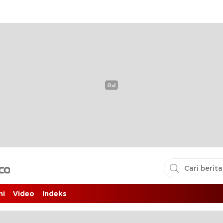
i pembaca
ni
Video
Indeks