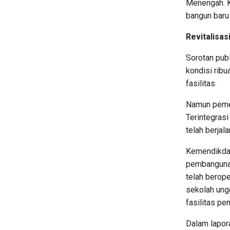
Menengah. K
bangun baru 
Revitalisas
Sorotan pub
kondisi rib
fasilitas.
Namun pemer
Terintegrasi
telah berjal
Kemendikda
pembangunan
telah berope
sekolah ung
fasilitas pe
Dalam lapo