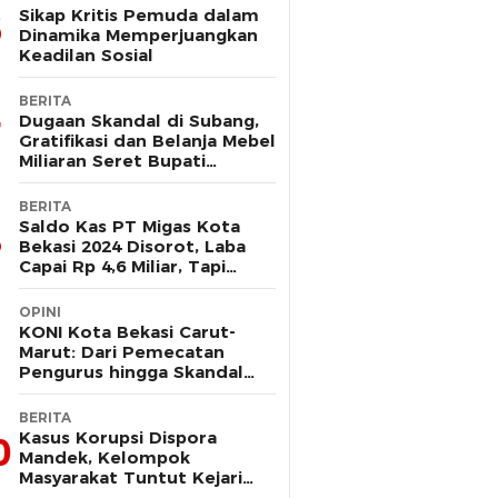
Sikap Kritis Pemuda dalam
Dinamika Memperjuangkan
Keadilan Sosial
BERITA
Dugaan Skandal di Subang,
Gratifikasi dan Belanja Mebel
Miliaran Seret Bupati
Reynaldi
BERITA
Saldo Kas PT Migas Kota
Bekasi 2024 Disorot, Laba
Capai Rp 4,6 Miliar, Tapi
Hanya Tersisa Rp 13 Juta
OPINI
KONI Kota Bekasi Carut-
Marut: Dari Pemecatan
Pengurus hingga Skandal
Dana Hibah
BERITA
Kasus Korupsi Dispora
0
Mandek, Kelompok
Masyarakat Tuntut Kejari
Periksa Tri Adhianto