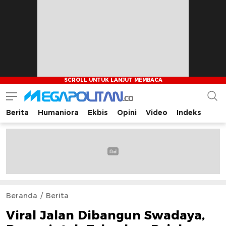
Berita
Humaniora
Ekbis
Opini
Video
Indeks
Megapolitan.co
Menyajikan berita-berita fakta bagi pembaca
Beranda
Berita
Viral Jalan Dibangun Swadaya,