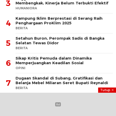
3
Membengkak, Kinerja Belum Terbukti Efektif
HUMANIORA
Kampung Iklim Berprestasi di Serang Raih
4
Penghargaan ProKlim 2025
BERITA
Setahun Buron, Perompak Sadis di Bangka
5
Selatan Tewas Didor
BERITA
Sikap Kritis Pemuda dalam Dinamika
6
Memperjuangkan Keadilan Sosial
OPINI
Dugaan Skandal di Subang, Gratifikasi dan
7
Belanja Mebel Miliaran Seret Bupati Reynaldi
BERITA
Tutup
Saldo Kas PT Migas Kota Bekasi 2024 Disorot,
Laba Capai Rp 4,6 Miliar, Tapi Hanya Tersisa Rp
8
13 Juta
BERITA