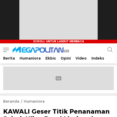
Berita
Humaniora
Ekbis
Opini
Video
Indeks
Megapolitan.co
Menyajikan berita-berita fakta bagi pembaca
Beranda
Humaniora
KAWALI Geser Titik Penanaman