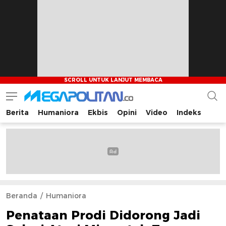
Berita
Humaniora
Ekbis
Opini
Video
Indeks
Megapolitan.co
Menyajikan berita-berita fakta bagi pembaca
Beranda
Humaniora
Penataan Prodi Didorong Jadi