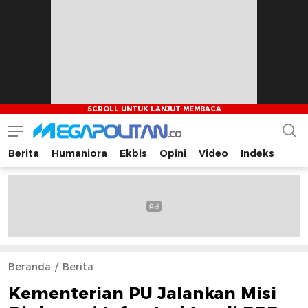
Berita
Humaniora
Ekbis
Opini
Video
Indeks
Megapolitan.co
Menyajikan berita-berita fakta bagi pembaca
Beranda
Berita
Kementerian PU Jalankan Misi