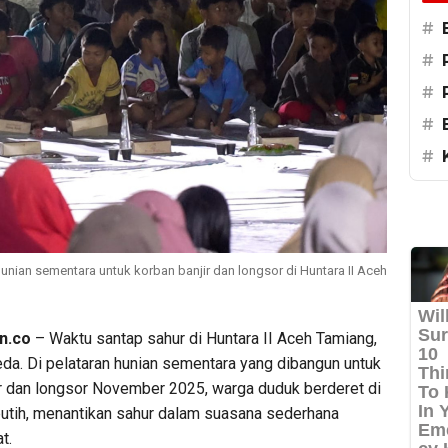
#
#
#
#
#
unian sementara untuk korban banjir dan longsor di Huntara II Aceh
n.co
– Waktu santap sahur di Huntara II Aceh Tamiang,
eda. Di pelataran hunian sementara yang dibangun untuk
ir dan longsor November 2025, warga duduk berderet di
 putih, menantikan sahur dalam suasana sederhana
t.