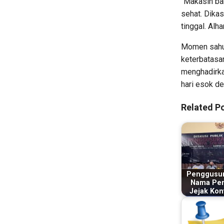
“Makasih ba
sehat. Dikas
tinggal. Alh
Momen sahur
keterbatasa
menghadirka
hari esok de
Related Po
Penggusur
Nama Pen
Jejak Konf