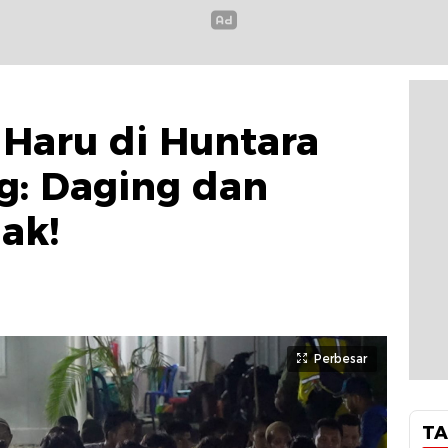
Haru di Huntara
g: Daging dan
ak!
Perbesar
TA