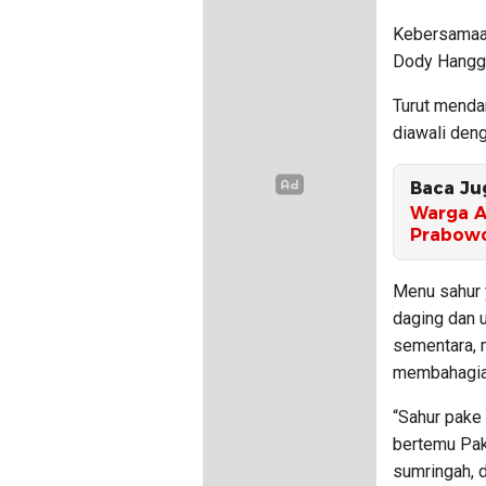
Kebersamaan
Dody Hanggo
Turut menda
diawali den
Baca Ju
Warga A
Prabow
Menu sahur 
daging dan 
sementara, 
membahagia
“Sahur pake
bertemu Pak
sumringah, 