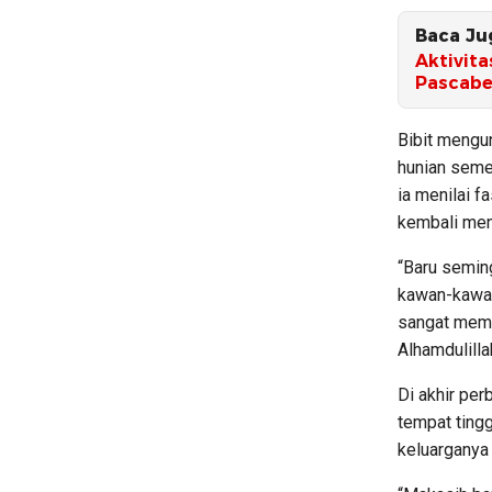
Baca Ju
Aktivita
Pascab
Bibit mengu
hunian seme
ia menilai f
kembali men
“Baru semin
kawan-kawan
sangat mema
Alhamdulilla
Di akhir pe
tempat tingg
keluarganya 