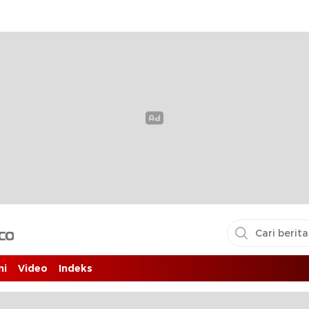
i pembaca
ni
Video
Indeks