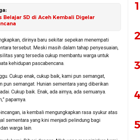
1
ga:
s Belajar SD di Aceh Kembali Digelar
encana
2
ngkapkan, dirinya baru sekitar sepekan menempati
ntara tersebut. Meski masih dalam tahap penyesuaian,
asilitas yang tersedia cukup membantu warga untuk
3
ata kehidupan pascabencana.
ggu. Cukup enak, cukup baik, kami pun semangat,
 pun semangat. Hunian sementara yang diberikan
4
dai. Cukup baik. Enak, ada airnya, ada semuanya.
h,” paparnya.
rbincangan, ia kembali mengungkapkan rasa syukur atas
al sementara yang kini menjadi pelindung bagi
5
dan warga lain.