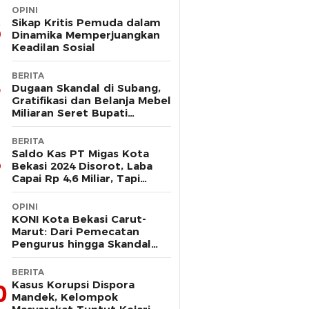
OPINI
Sikap Kritis Pemuda dalam
Dinamika Memperjuangkan
Keadilan Sosial
BERITA
Dugaan Skandal di Subang,
Gratifikasi dan Belanja Mebel
Miliaran Seret Bupati
Reynaldi
BERITA
Saldo Kas PT Migas Kota
Bekasi 2024 Disorot, Laba
Capai Rp 4,6 Miliar, Tapi
Hanya Tersisa Rp 13 Juta
OPINI
KONI Kota Bekasi Carut-
Marut: Dari Pemecatan
Pengurus hingga Skandal
Dana Hibah
BERITA
Kasus Korupsi Dispora
0
Mandek, Kelompok