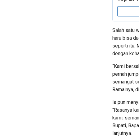
Salah satu w
haru bisa d
seperti itu.
dengan keha
“Kami bersa
pernah jump
semangat se
Ramainya, di
Ia pun meny
“Rasanya ka
kami, seman
Bupati, Bap
lanjutnya.