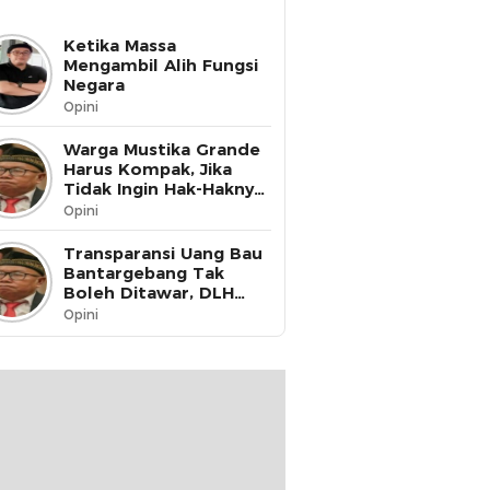
Ketika Massa
Mengambil Alih Fungsi
Negara
Opini
Warga Mustika Grande
Harus Kompak, Jika
Tidak Ingin Hak-Haknya
Dinikmati oleh Pihak
Opini
Lain
Transparansi Uang Bau
Bantargebang Tak
Boleh Ditawar, DLH
Kota Bekasi Harus Buka
Opini
Data ke Publik