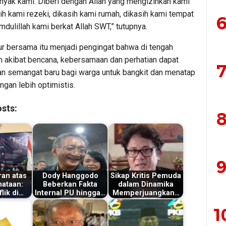
nyak kami. Diberi dengan Allah yang mengizinkan kami
ih kami rezeki, dikasih kami rumah, dikasih kami tempat
6
amdulillah kami berkat Allah SWT,” tutupnya.
 bersama itu menjadi pengingat bahwa di tengah
n akibat bencana, kebersamaan dan perhatian dapat
7
n semangat baru bagi warga untuk bangkit dan menatap
ngan lebih optimistis.
sts:
8
9
an atas
Dody Hanggodo
Sikap Kritis Pemuda
ataan:
Beberkan Fakta
dalam Dinamika
lik di…
Internal PU hingga…
Memperjuangkan…
1