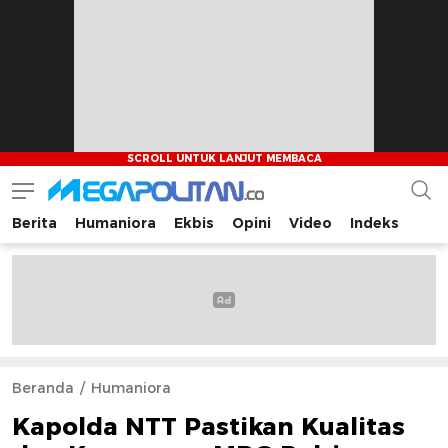
Berita
Humaniora
Ekbis
Opini
Video
Indeks
Megapolitan.co
Menyajikan berita-berita fakta bagi pembaca
Beranda
Humaniora
Kapolda NTT Pastikan Kualitas