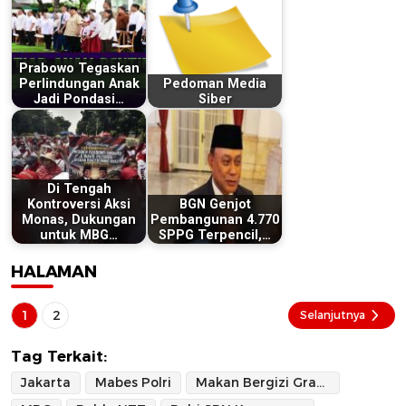
Prabowo Tegaskan
Perlindungan Anak
Pedoman Media
Jadi Pondasi…
Siber
Di Tengah
Kontroversi Aksi
BGN Genjot
Monas, Dukungan
Pembangunan 4.770
untuk MBG…
SPPG Terpencil,…
HALAMAN
1
2
Selanjutnya
Tag Terkait:
Jakarta
Mabes Polri
Makan Bergizi Gratis