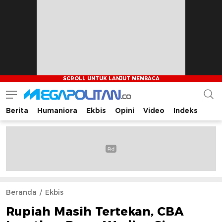
Berita
Humaniora
Ekbis
Opini
Video
Indeks
Megapolitan.co
Menyajikan berita-berita fakta bagi pembaca
Beranda
Ekbis
Rupiah Masih Tertekan, CBA