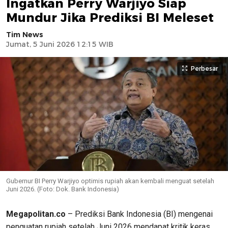
Ingatkan Perry Warjiyo Siap
Mundur Jika Prediksi BI Meleset
Tim News
Jumat, 5 Juni 2026 12:15 WIB
Perbesar
Gubernur BI Perry Warjiyo optimis rupiah akan kembali menguat setelah
Juni 2026. (Foto: Dok. Bank Indonesia)
Megapolitan.co
– Prediksi Bank Indonesia (BI) mengenai
penguatan rupiah setelah Juni 2026 mendapat kritik keras