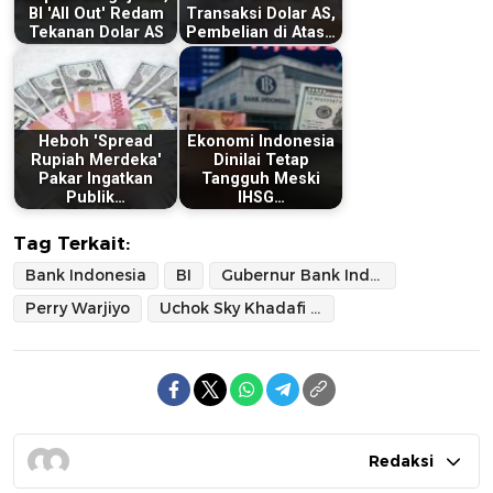
BI 'All Out' Redam
Transaksi Dolar AS,
Tekanan Dolar AS
Pembelian di Atas…
Heboh 'Spread
Ekonomi Indonesia
Rupiah Merdeka'
Dinilai Tetap
Pakar Ingatkan
Tangguh Meski
Publik…
IHSG…
Tag Terkait:
Bank Indonesia
BI
Gubernur Bank Indonesia
Perry Warjiyo
Uchok Sky Khadafi (CBA)
Redaksi