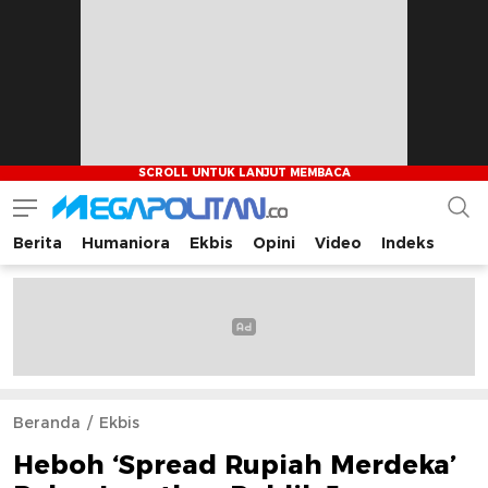
Berita
Humaniora
Ekbis
Opini
Video
Indeks
Megapolitan.co
Menyajikan berita-berita fakta bagi pembaca
Beranda
Ekbis
Heboh ‘Spread Rupiah Merdeka’