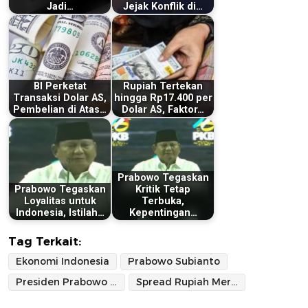
Jadi…
Jejak Konflik di…
BI Perketat
Rupiah Tertekan
Transaksi Dolar AS,
hingga Rp17.400 per
Pembelian di Atas…
Dolar AS, Faktor…
Prabowo Tegaskan
Prabowo Tegaskan
Kritik Tetap
Loyalitas untuk
Terbuka,
Indonesia, Istilah…
Kepentingan…
Tag Terkait:
Ekonomi Indonesia
Prabowo Subianto
Presiden Prabowo Subianto
Spread Rupiah Merdeka