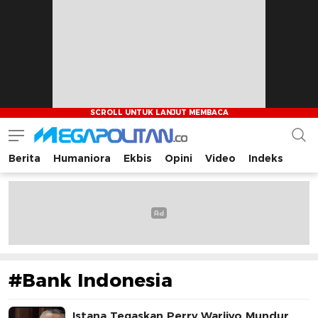
Berita
Humaniora
Ekbis
Opini
Video
Indeks
Megapolitan.co
Menyajikan berita-berita fakta bagi pembaca
#Bank Indonesia
Istana Tegaskan Perry Warjiyo Mundur