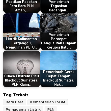
Pastikan Pasokan
Pemerintah
Batu Bara PLN
Tegaskan
Aman,…
Cadangan…
Pemerintah
Listrik Kalimantan
Percepat
Terganggu,
Pengusutan Dugaan
Pemulihan PLTU…
Korupsi Batu…
Pemerintah Gerak
Cuaca Ekstrem Picu
Cepat Tangani
Blackout Sumatera,
Blackout Sumatra,
PLN Klaim…
Hak…
Tag Terkait:
Baru Bara
Kementerian ESDM
Pemadaman Listrik
PLN