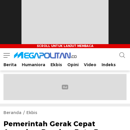
Berita
Humaniora
Ekbis
Opini
Video
Indeks
Megapolitan.co
Menyajikan berita-berita fakta bagi pembaca
Beranda
Ekbis
Pemerintah Gerak Cepat