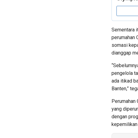
Sementara i
perumahan C
somasi kepa
dianggap m
“Sebelumnya
pengelola t
ada itikad b
Banten,” teg
Perumahan C
yang diperu
dengan prog
kepemilikan