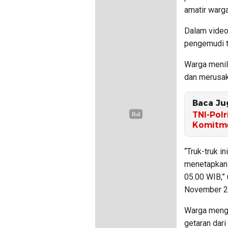
amatir warga
Dalam video 
pengemudi tr
Warga menil
dan merusak
Baca Ju
TNI-Polr
Komitme
“Truk-truk i
menetapkan 
05.00 WIB,” 
November 2
Warga menga
getaran dari