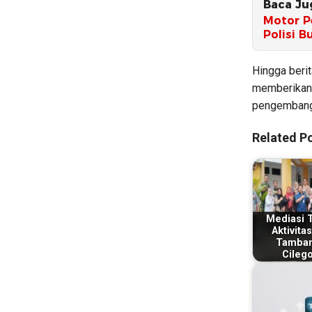
Baca Ju
Motor P
Polisi B
Hingga berit
memberikan 
pengembang
Related Po
Mediasi 
Aktivita
Tamban
Cileg