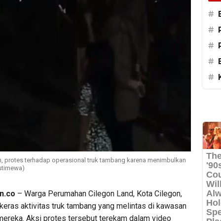
#
#
#
#
#
, protes terhadap operasional truk tambang karena menimbulkan
Istimewa)
n.co
– Warga Perumahan Cilegon Land, Kota Cilegon,
eras aktivitas truk tambang yang melintas di kawasan
ereka. Aksi protes tersebut terekam dalam video