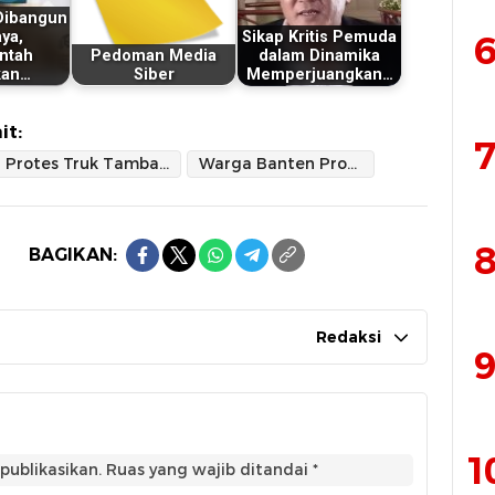
 Dibangun
ya,
Sikap Kritis Pemuda
6
ntah
Pedoman Media
dalam Dinamika
kan…
Siber
Memperjuangkan…
it:
7
Protes Truk Tambang
Warga Banten Protes Truk Tambang
8
BAGIKAN:
Redaksi
9
1
publikasikan.
Ruas yang wajib ditandai
*