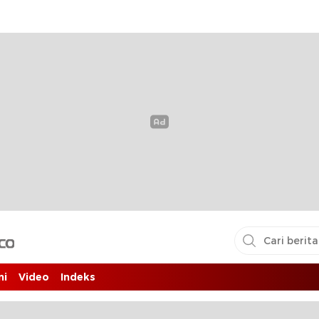
i pembaca
ni
Video
Indeks