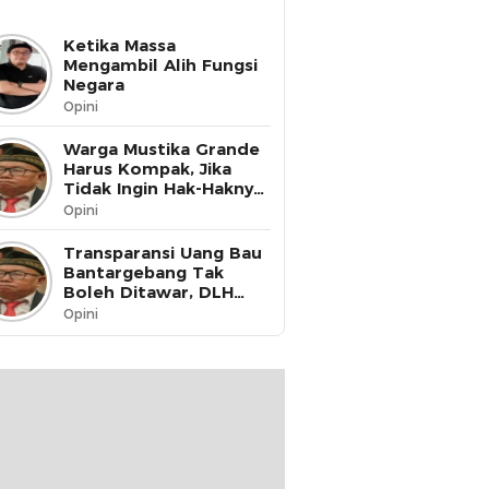
Ketika Massa
Mengambil Alih Fungsi
Negara
Opini
Warga Mustika Grande
Harus Kompak, Jika
Tidak Ingin Hak-Haknya
Dinikmati oleh Pihak
Opini
Lain
Transparansi Uang Bau
Bantargebang Tak
Boleh Ditawar, DLH
Kota Bekasi Harus Buka
Opini
Data ke Publik