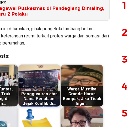
ga:
1
egawai Puskesmas di Pandeglang Dimaling,
uru 2 Pelaku
a ini diturunkan, pihak pengelola tambang belum
2
keterangan resmi terkait protes warga dan somasi dari
 perumahan.
sts:
3
4
Tuntas,
Warga Mustika
s Truk
Penggusuran atas
Grande Harus
g di
Nama Penataan:
Kompak, Jika Tidak
on…
Jejak Konflik di…
Ingin…
5