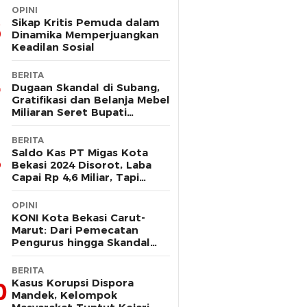
OPINI
Sikap Kritis Pemuda dalam
Dinamika Memperjuangkan
Keadilan Sosial
BERITA
Dugaan Skandal di Subang,
Gratifikasi dan Belanja Mebel
Miliaran Seret Bupati
Reynaldi
BERITA
Saldo Kas PT Migas Kota
Bekasi 2024 Disorot, Laba
Capai Rp 4,6 Miliar, Tapi
Hanya Tersisa Rp 13 Juta
OPINI
KONI Kota Bekasi Carut-
Marut: Dari Pemecatan
Pengurus hingga Skandal
Dana Hibah
BERITA
Kasus Korupsi Dispora
0
Mandek, Kelompok