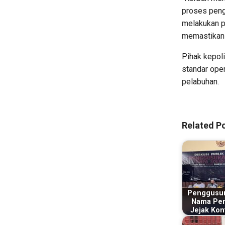
proses peng
melakukan p
memastikan 
Pihak kepol
standar ope
pelabuhan.
Related Po
Penggusur
Nama Pen
Jejak Konf