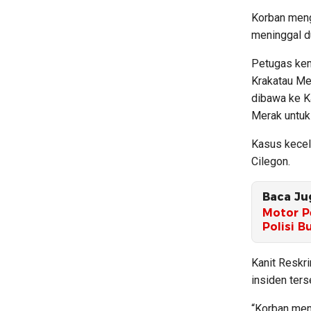
Korban meng
meninggal du
Petugas kem
Krakatau Med
dibawa ke K
Merak untuk 
Kasus kecela
Cilegon.
Baca Ju
Motor P
Polisi B
Kanit Reskr
insiden ters
“Korban meni