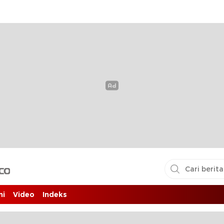
i pembaca
ni
Video
Indeks