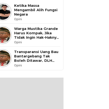
Ketika Massa
Mengambil Alih Fungsi
Negara
Opini
Warga Mustika Grande
Harus Kompak, Jika
Tidak Ingin Hak-Haknya
Dinikmati oleh Pihak
Opini
Lain
Transparansi Uang Bau
Bantargebang Tak
Boleh Ditawar, DLH
Kota Bekasi Harus Buka
Opini
Data ke Publik