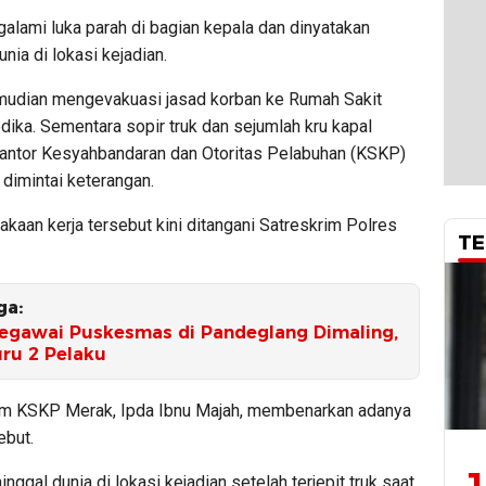
alami luka parah di bagian kepala dan dinyatakan
nia di lokasi kejadian.
udian mengevakuasi jasad korban ke Rumah Sakit
ika. Sementara sopir truk dan sejumlah kru kapal
antor Kesyahbandaran dan Otoritas Pelabuhan (KSKP)
dimintai keterangan.
kaan kerja tersebut kini ditangani Satreskrim Polres
TE
ga:
egawai Puskesmas di Pandeglang Dimaling,
uru 2 Pelaku
im KSKP Merak, Ipda Ibnu Majah, membenarkan adanya
ebut.
nggal dunia di lokasi kejadian setelah terjepit truk saat