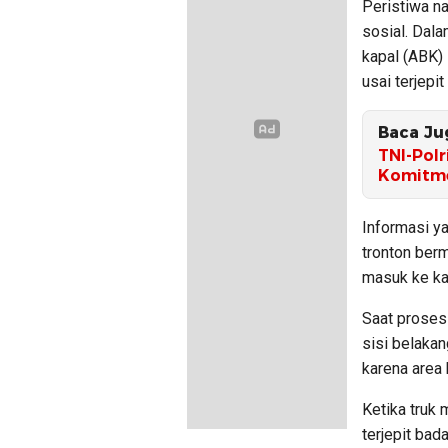
Peristiwa n
sosial. Dala
kapal (ABK)
usai terjepi
Baca Ju
TNI-Polr
Komitme
Informasi y
tronton berm
masuk ke ka
Saat proses
sisi belakan
karena area 
Ketika truk 
terjepit bad