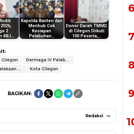
6
Mudik
Kapolda Banten dan
 2026,
Menhub Cek
Donor Darah TMMD
ga 2
Kesiapan
di Cilegon Diikuti
7
n BBJ…
Pelabuhan…
100 Peserta,…
it:
Cilegon
Dermaga IV Pelabuhan Merak
8
Kasus Kecelakaan Kerja
Kota Cilegon
9
BAGIKAN:
Redaksi
1