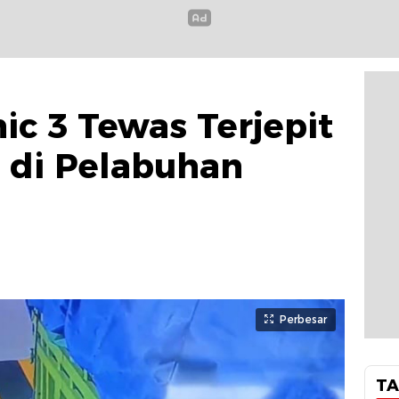
c 3 Tewas Terjepit
 di Pelabuhan
Perbesar
TA