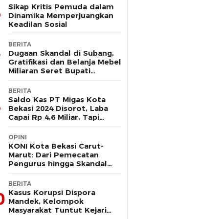
Sikap Kritis Pemuda dalam
Dinamika Memperjuangkan
Keadilan Sosial
BERITA
Dugaan Skandal di Subang,
Gratifikasi dan Belanja Mebel
Miliaran Seret Bupati
Reynaldi
BERITA
Saldo Kas PT Migas Kota
Bekasi 2024 Disorot, Laba
Capai Rp 4,6 Miliar, Tapi
Hanya Tersisa Rp 13 Juta
OPINI
KONI Kota Bekasi Carut-
Marut: Dari Pemecatan
Pengurus hingga Skandal
Dana Hibah
BERITA
Kasus Korupsi Dispora
0
Mandek, Kelompok
Masyarakat Tuntut Kejari
Periksa Tri Adhianto