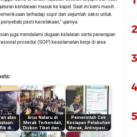
1
aturan kendaraan masuk ke kapal. Saat ini kami masih
emeriksaan terhadap sopir dan sejumlah saksi untuk
penyebab pasti kecelakaan,” ujarnya.
2
isian juga mendalami dugaan kelalaian serta penerapan
rasional prosedur (SOP) keselamatan kerja di area
3
sts:
4
5
an atas
Arus Nataru di
Pemerintah Cek
ataan:
Merak Terkendali,
Kesiapan Pelabuhan
lik di…
Diskon Tiket dan…
Merak, Antisipasi…