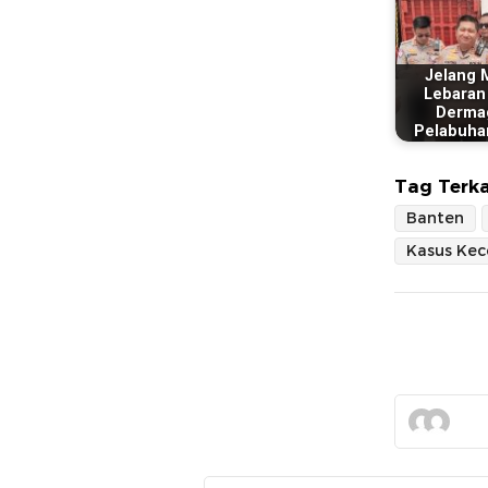
Jelang 
Lebaran
Derma
Pelabuha
Tag Terka
Banten