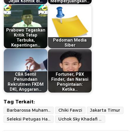
Jejak Konflik di…
Memperjuangkan…
Prabowo Tegaskan
Kritik Tetap
Terbuka,
Pedoman Media
Kepentingan…
Siber
CBA Sentil
Fortuner, PBX
Penundaan
Finder, dan Narasi
Rekrutmen FKDM
Pengintaian:
DKI, Anggaran…
Ketika…
Tag Terkait:
Barbarossa Muhammad Farros
Chiki Fawzi
Jakarta Timur
Seleksi Petugas Haji 2026
Uchok Sky Khadafi (CBA)