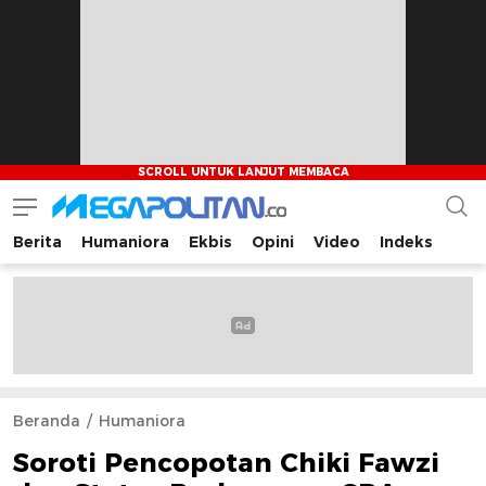
Berita
Humaniora
Ekbis
Opini
Video
Indeks
Megapolitan.co
Menyajikan berita-berita fakta bagi pembaca
Beranda
Humaniora
Soroti Pencopotan Chiki Fawzi