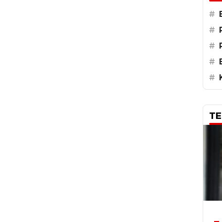
#
#
#
#
#
TE