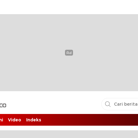
i pembaca
ni
Video
Indeks