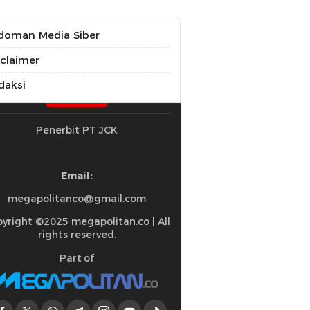
doman Media Siber
sclaimer
daksi
Penerbit PT JCK
Email:
megapolitanco@gmail.com
yright ©2025 megapolitan.co | All
rights reserved.
Part of