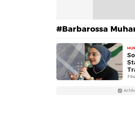
#Barbarossa Muha
HU
So
St
Tr
3 bu
Artik