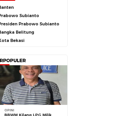
Banten
Prabowo Subianto
Presiden Prabowo Subianto
Bangka Belitung
Kota Bekasi
RPOPULER
OPINI
BBWM Kilang LPG Milik