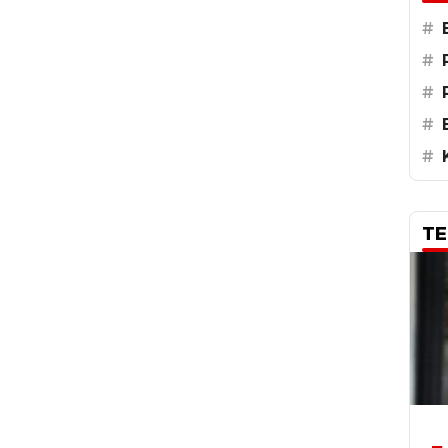
#
#
#
#
#
TE