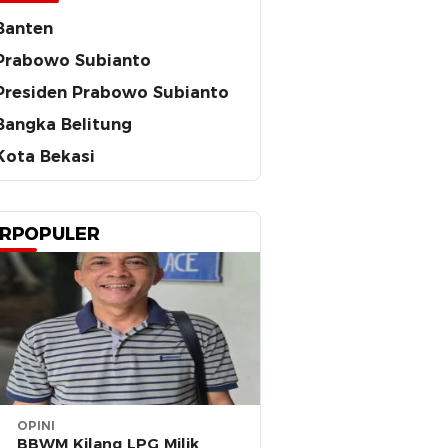
Banten
Prabowo Subianto
Presiden Prabowo Subianto
Bangka Belitung
Kota Bekasi
RPOPULER
OPINI
BBWM Kilang LPG Milik