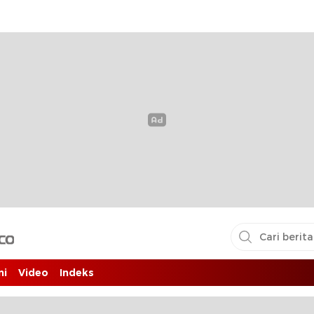
i pembaca
ni
Video
Indeks