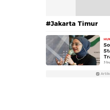
#Jakarta Timur
HU
So
St
Tr
3 bu
Artik