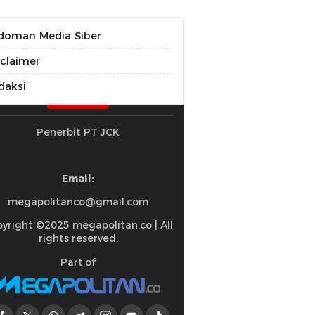
doman Media Siber
sclaimer
daksi
Penerbit PT JCK
Email:
megapolitanco@gmail.com
yright ©2025 megapolitan.co | All
rights reserved.
Part of