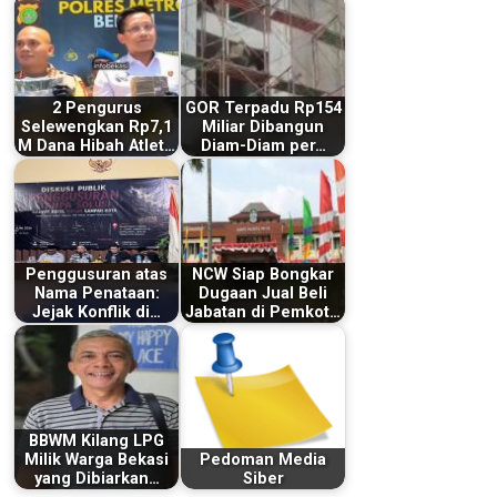
2 Pengurus
GOR Terpadu Rp154
Selewengkan Rp7,1
Miliar Dibangun
M Dana Hibah Atlet…
Diam-Diam per…
Penggusuran atas
NCW Siap Bongkar
Nama Penataan:
Dugaan Jual Beli
Jejak Konflik di…
Jabatan di Pemkot…
BBWM Kilang LPG
Milik Warga Bekasi
Pedoman Media
yang Dibiarkan…
Siber