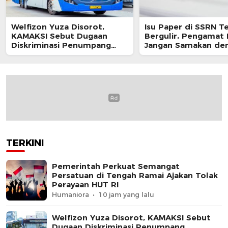
Welfizon Yuza Disorot,
Isu Paper di SSRN T
KAMAKSI Sebut Dugaan
Bergulir, Pengamat 
Diskriminasi Penumpang
Jangan Samakan de
TransJakarta Berpotensi
Sikap Resmi Pemeri
Langgar UU HAM
TERKINI
Pemerintah Perkuat Semangat
Persatuan di Tengah Ramai Ajakan Tolak
Perayaan HUT RI
Humaniora
10 jam yang lalu
Welfizon Yuza Disorot, KAMAKSI Sebut
Dugaan Diskriminasi Penumpang