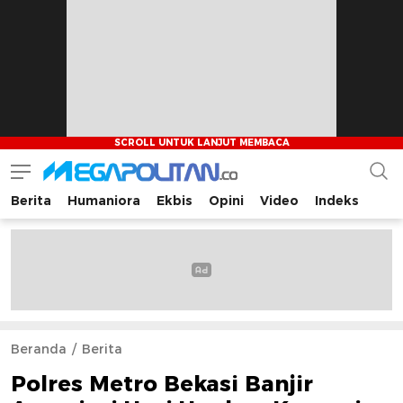
Berita
Humaniora
Ekbis
Opini
Video
Indeks
Megapolitan.co
Menyajikan berita-berita fakta bagi pembaca
Beranda
Berita
Polres Metro Bekasi Banjir