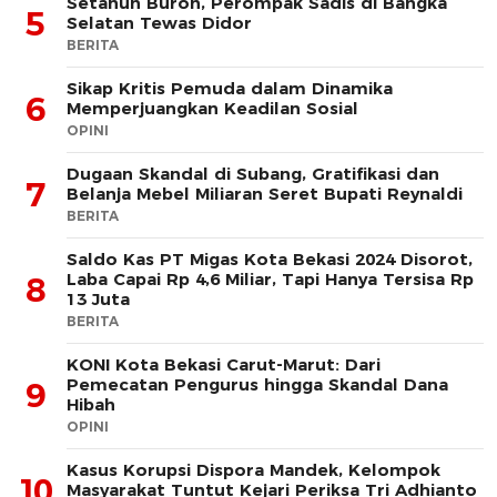
Setahun Buron, Perompak Sadis di Bangka
5
Selatan Tewas Didor
BERITA
Sikap Kritis Pemuda dalam Dinamika
6
Memperjuangkan Keadilan Sosial
OPINI
Dugaan Skandal di Subang, Gratifikasi dan
7
Belanja Mebel Miliaran Seret Bupati Reynaldi
BERITA
Saldo Kas PT Migas Kota Bekasi 2024 Disorot,
Laba Capai Rp 4,6 Miliar, Tapi Hanya Tersisa Rp
8
13 Juta
BERITA
KONI Kota Bekasi Carut-Marut: Dari
Pemecatan Pengurus hingga Skandal Dana
9
Hibah
OPINI
Kasus Korupsi Dispora Mandek, Kelompok
10
Masyarakat Tuntut Kejari Periksa Tri Adhianto