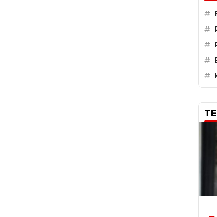
#
#
#
#
#
TE