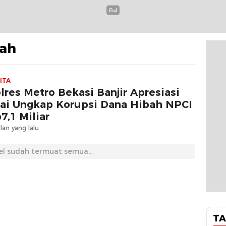
bah
ITA
lres Metro Bekasi Banjir Apresiasi
ai Ungkap Korupsi Dana Hibah NPCI
7,1 Miliar
lan yang lalu
el sudah termuat semua...
TA