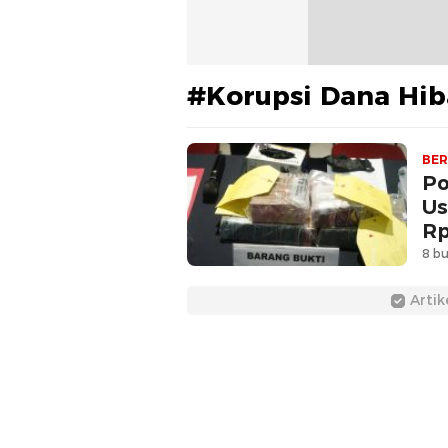
#Korupsi Dana Hi
BER
Po
Us
Rp
8 bu
Artik