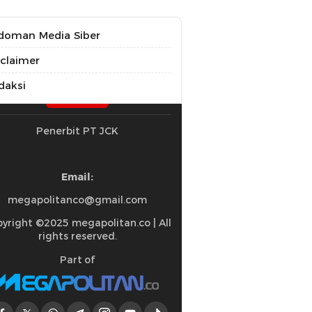
doman Media Siber
sclaimer
daksi
Penerbit PT JCK
Email:
megapolitanco@gmail.com
yright ©2025 megapolitan.co | All
rights reserved.
Part of