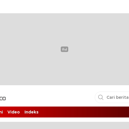
i pembaca
ni
Video
Indeks