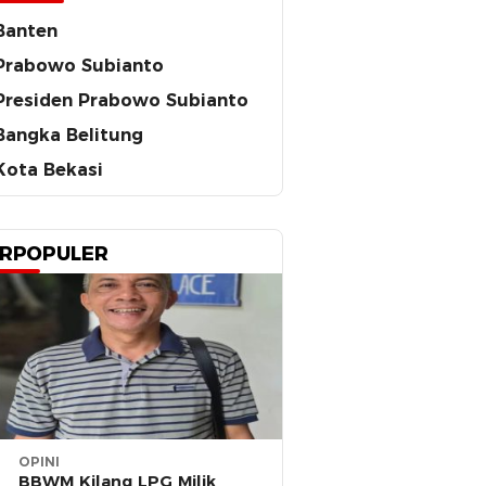
Banten
Prabowo Subianto
Presiden Prabowo Subianto
Bangka Belitung
Kota Bekasi
RPOPULER
OPINI
BBWM Kilang LPG Milik