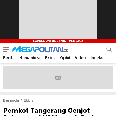
Berita
Humaniora
Ekbis
Opini
Video
Indeks
Megapolitan.co
Menyajikan berita-berita fakta bagi pembaca
Beranda
Ekbis
Pemkot Tangerang Genjot