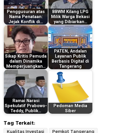
Penggusuran atas
BBWM Kilang LPG
Nama Penataan:
Milik Warga Bekasi
Jejak Konflik di…
yang Dibiarkan…
PATEN, Andalan
Sikap Kritis Pemuda
Layanan Publik
dalam Dinamika
Berbasis Digital di
Memperjuangkan…
Tangerang
Ramai Narasi
Spekulatif Prabowo-
Pedoman Media
Teddy, Publik…
Siber
Tag Terkait:
Kualitas Investasi
Pemkot Tangerang