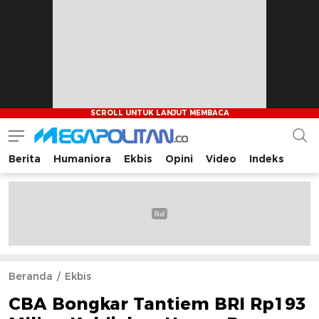
Berita
Humaniora
Ekbis
Opini
Video
Indeks
Megapolitan.co
Menyajikan berita-berita fakta bagi pembaca
Beranda
Ekbis
CBA Bongkar Tantiem BRI Rp193