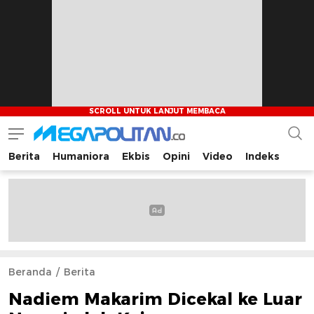
Berita
Humaniora
Ekbis
Opini
Video
Indeks
Megapolitan.co
Menyajikan berita-berita fakta bagi pembaca
Beranda
Berita
Nadiem Makarim Dicekal ke Luar