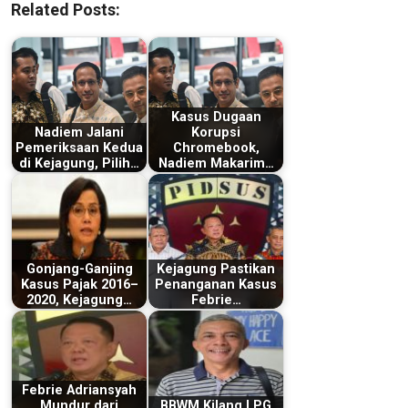
Related Posts:
Kasus Dugaan
Nadiem Jalani
Korupsi
Pemeriksaan Kedua
Chromebook,
di Kejagung, Pilih…
Nadiem Makarim…
Gonjang-Ganjing
Kejagung Pastikan
Kasus Pajak 2016–
Penanganan Kasus
2020, Kejagung…
Febrie…
Febrie Adriansyah
Mundur dari
BBWM Kilang LPG