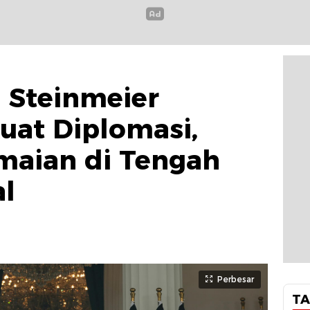
 Steinmeier
uat Diplomasi,
maian di Tengah
al
Perbesar
TA