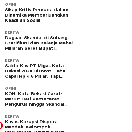
OPINI
Sikap Kritis Pemuda dalam
Dinamika Memperjuangkan
Keadilan Sosial
BERITA
Dugaan Skandal di Subang,
Gratifikasi dan Belanja Mebel
Miliaran Seret Bupati
Reynaldi
BERITA
Saldo Kas PT Migas Kota
Bekasi 2024 Disorot, Laba
Capai Rp 4,6 Miliar, Tapi
Hanya Tersisa Rp 13 Juta
OPINI
KONI Kota Bekasi Carut-
Marut: Dari Pemecatan
Pengurus hingga Skandal
Dana Hibah
BERITA
Kasus Korupsi Dispora
0
Mandek, Kelompok