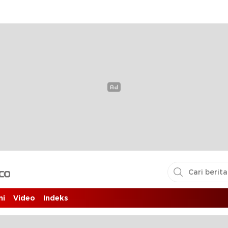
i pembaca
ni
Video
Indeks