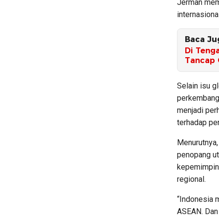
Jerman memi
internasiona
Baca Ju
Di Tenga
Tancap 
Selain isu 
perkembanga
menjadi per
terhadap pe
Menurutnya,
penopang ut
kepemimpina
regional.
“Indonesia 
ASEAN. Dan 