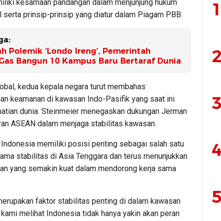
liki kesamaan pandangan dalam menjunjung hukum
1
l serta prinsip-prinsip yang diatur dalam Piagam PBB.
ga:
2
h Polemik ‘Londo Ireng’, Pemerintah
Gas Bangun 10 Kampus Baru Bertaraf Dunia
global, kedua kepala negara turut membahas
3
n keamanan di kawasan Indo-Pasifik yang saat ini
hatian dunia. Steinmeier menegaskan dukungan Jerman
ran ASEAN dalam menjaga stabilitas kawasan.
 Indonesia memiliki posisi penting sebagai salah satu
4
ama stabilitas di Asia Tenggara dan terus menunjukkan
n yang semakin kuat dalam mendorong kerja sama
5
merupakan faktor stabilitas penting di dalam kawasan
kami melihat Indonesia tidak hanya yakin akan peran