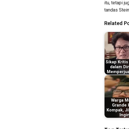
itu, tetapi 
tandas Stein
Related Po
Sikap Krit
dalam Di
Memperju
Warga M
Grande 
Kompak, Ji
Ingi