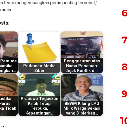
juga terus mengembangkan peran penting tersebut,”
6
meier.
sts:
7
is Pemuda
Penggusuran atas
8
namika
Pedoman Media
Nama Penataan:
angkan…
Siber
Jejak Konflik di…
9
ustika
Prabowo Tegaskan
Harus
Kritik Tetap
BBWM Kilang LPG
ka Tidak
Terbuka,
Milik Warga Bekasi
n…
Kepentingan…
yang Dibiarkan…
1