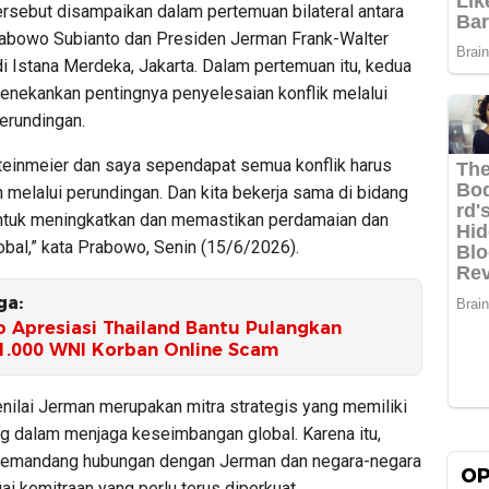
rsebut disampaikan dalam pertemuan bilateral antara
abowo Subianto dan Presiden Jerman Frank-Walter
i Istana Merdeka, Jakarta. Dalam pertemuan itu, kedua
nekankan pentingnya penyelesaian konflik melalui
erundingan.
teinmeier dan saya sependapat semua konflik harus
 melalui perundingan. Dan kita bekerja sama di bidang
ntuk meningkatkan dan memastikan perdamaian dan
lobal,” kata Prabowo, Senin (15/6/2026).
ga:
 Apresiasi Thailand Bantu Pulangkan
1.000 WNI Korban Online Scam
ilai Jerman merupakan mitra strategis yang memiliki
ng dalam menjaga keseimbangan global. Karena itu,
memandang hubungan dengan Jerman dan negara-negara
OP
i kemitraan yang perlu terus diperkuat.