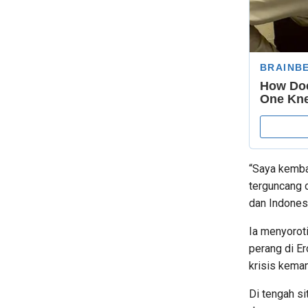
“Saya kembal
terguncang 
dan Indonesi
Ia menyoroti
perang di E
krisis keman
Di tengah si