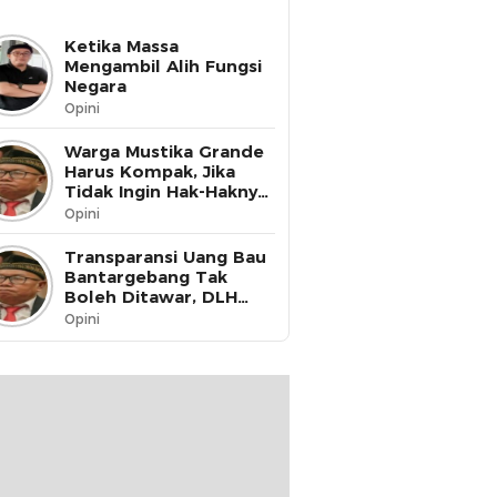
Ketika Massa
Mengambil Alih Fungsi
Negara
Opini
Warga Mustika Grande
Harus Kompak, Jika
Tidak Ingin Hak-Haknya
Dinikmati oleh Pihak
Opini
Lain
Transparansi Uang Bau
Bantargebang Tak
Boleh Ditawar, DLH
Kota Bekasi Harus Buka
Opini
Data ke Publik