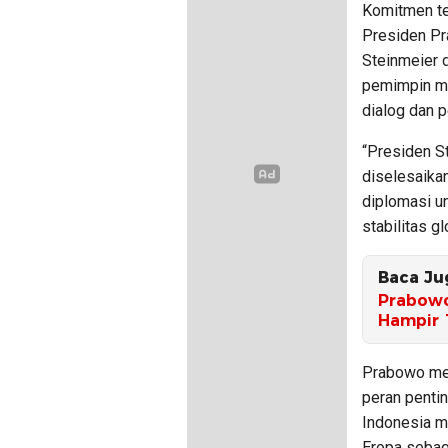
Komitmen te
Presiden Pr
Steinmeier d
pemimpin me
dialog dan p
“Presiden S
diselesaikan
diplomasi u
stabilitas g
Baca Ju
Prabowo
Hampir 
Prabowo men
peran penti
Indonesia 
Eropa sebaga