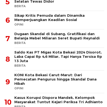
5
Selatan Tewas Didor
BERITA
Sikap Kritis Pemuda dalam Dinamika
6
Memperjuangkan Keadilan Sosial
OPINI
Dugaan Skandal di Subang, Gratifikasi dan
7
Belanja Mebel Miliaran Seret Bupati Reynaldi
BERITA
Saldo Kas PT Migas Kota Bekasi 2024 Disorot,
Laba Capai Rp 4,6 Miliar, Tapi Hanya Tersisa Rp
8
13 Juta
BERITA
KONI Kota Bekasi Carut-Marut: Dari
Pemecatan Pengurus hingga Skandal Dana
9
Hibah
OPINI
Kasus Korupsi Dispora Mandek, Kelompok
10
Masyarakat Tuntut Kejari Periksa Tri Adhianto
BERITA