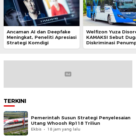
Ancaman AI dan Deepfake
Welfizon Yuza Disor
Meningkat, Peneliti Apresiasi
KAMAKSI Sebut Dug
Strategi Komdigi
Diskriminasi Penum
TransJakarta Berpot
Langgar UU HAM
TERKINI
Pemerintah Susun Strategi Penyelesaian
Utang Whoosh Rp118 Triliun
Ekbis
18 jam yang lalu