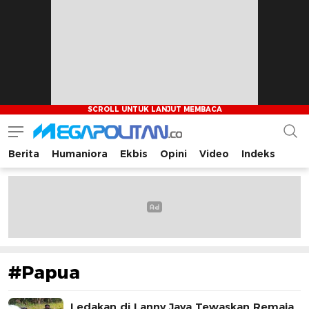
Berita
Humaniora
Ekbis
Opini
Video
Indeks
Megapolitan.co
Menyajikan berita-berita fakta bagi pembaca
#Papua
Ledakan di Lanny Jaya Tewaskan Remaja