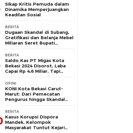
Sikap Kritis Pemuda dalam
Dinamika Memperjuangkan
Keadilan Sosial
BERITA
Dugaan Skandal di Subang,
Gratifikasi dan Belanja Mebel
Miliaran Seret Bupati
Reynaldi
BERITA
Saldo Kas PT Migas Kota
Bekasi 2024 Disorot, Laba
Capai Rp 4,6 Miliar, Tapi
Hanya Tersisa Rp 13 Juta
OPINI
KONI Kota Bekasi Carut-
Marut: Dari Pemecatan
Pengurus hingga Skandal
Dana Hibah
BERITA
Kasus Korupsi Dispora
0
Mandek, Kelompok
Masyarakat Tuntut Kejari
Periksa Tri Adhianto