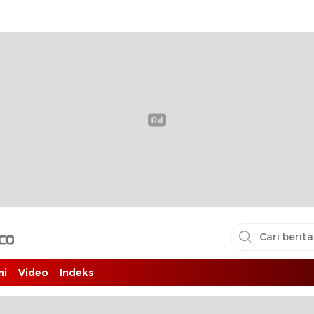
i pembaca
ni
Video
Indeks