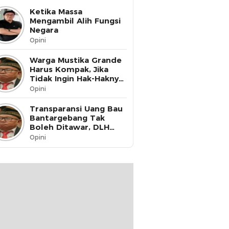
Ketika Massa
Mengambil Alih Fungsi
Negara
Opini
Warga Mustika Grande
Harus Kompak, Jika
Tidak Ingin Hak-Haknya
Dinikmati oleh Pihak
Opini
Lain
Transparansi Uang Bau
Bantargebang Tak
Boleh Ditawar, DLH
Kota Bekasi Harus Buka
Opini
Data ke Publik