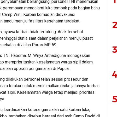
1
 penyelamatan berlangsung, personel TNI menemukan
k perempuan mengalami luka tembak pada bagian bahu
tar Camp Wini. Korban kemudian dievakuasi
 tandu menuju fasilitas kesehatan terdekat.
2
, nyawa korban tidak tertolong. Anak tersebut
meninggal dunia saat dalam perjalanan menuju pusat
esehatan di Jalan Poros MP 69.
3
s TNI Habema, M. Wirya Arthadiguna menegaskan
tap memprioritaskan keselamatan warga sipil dalam
ksanaan operasi pengamanan di Papua.
4
ang dilakukan personel telah sesuai prosedur dan
cara terukur untuk meminimalkan risiko jatuhnya korban
kat sipil. Keselamatan warga tetap menjadi prioritas
5
ya.
u, berdasarkan keterangan salah satu korban luka,
ikbo, tembakan disebut berasal dari arah Camp David di