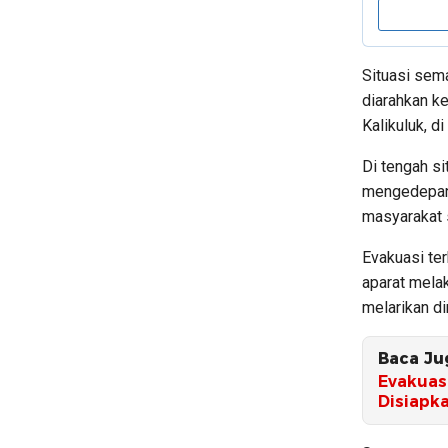
Situasi sem
diarahkan ke
Kalikuluk, d
Di tengah si
mengedepank
masyarakat s
Evakuasi te
aparat mela
melarikan di
Baca Ju
Evakuas
Disiapka