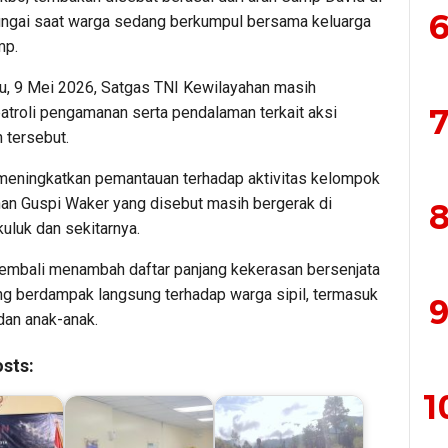
6
ngai saat warga sedang berkumpul bersama keluarga
mp.
u, 9 Mei 2026, Satgas TNI Kewilayahan masih
7
atroli pengamanan serta pendalaman terkait aksi
tersebut.
 meningkatkan pemantauan terhadap aktivitas kelompok
n Guspi Waker yang disebut masih bergerak di
8
kuluk dan sekitarnya.
 kembali menambah daftar panjang kekerasan bersenjata
ng berdampak langsung terhadap warga sipil, termasuk
9
an anak-anak.
sts:
1