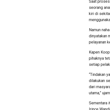
Saat proses
seorang ana
kiri di seki
menggunakan
Namun nahas
dinyatakan 
pelayanan k
Kapen Koop
pihaknya te
setiap pela
“Tindakan y
dilakukan se
dari masyara
utama,” ujarn
Sementara it
Irince Wand