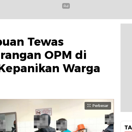
puan Tewas
erangan OPM di
 Kepanikan Warga
Perbesar
TA