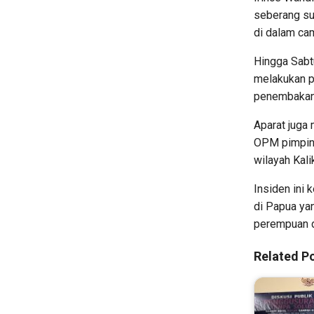
seberang su
di dalam ca
Hingga Sabt
melakukan p
penembakan 
Aparat juga
OPM pimpina
wilayah Kali
Insiden ini
di Papua ya
perempuan d
Related Po