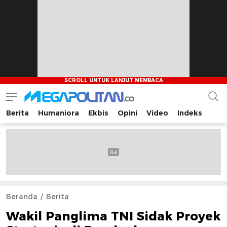
Berita
Humaniora
Ekbis
Opini
Video
Indeks
Megapolitan.co
Menyajikan berita-berita fakta bagi pembaca
Beranda
Berita
Wakil Panglima TNI Sidak Proyek