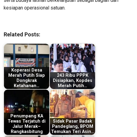
serta budaya latihan berkelanjutan sebagai bagian dari
kesiapan operasional satuan.
Related Posts:
Koperasi Desa
Merah Putih Siap
243 Ribu PPPK
Dongkrak
Disiapkan, Kopdes
Ketahanan…
Merah Putih…
Penumpang KA
Tewas Terjatuh di
Sidak Pasar Badak
Jalur Merak–
Pandeglang, BPOM
Rangkasbitung
Temukan Teri Asin…