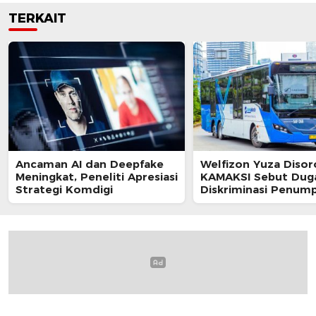
TERKAIT
Ancaman AI dan Deepfake
Welfizon Yuza Disor
Meningkat, Peneliti Apresiasi
KAMAKSI Sebut Dug
Strategi Komdigi
Diskriminasi Penum
TransJakarta Berpot
Langgar UU HAM