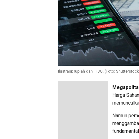
Ilustrasi: rupiah dan IHSG. (Foto: Shutterstock
Megapolita
Harga Saham
memunculkan
Namun pemeri
menggambark
fundamental