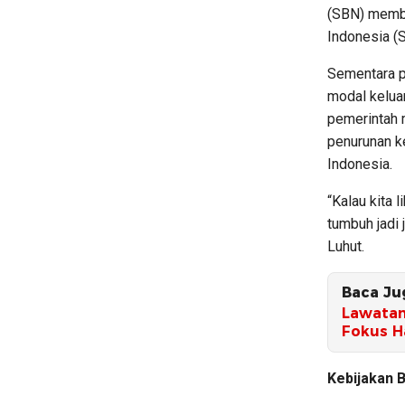
(SBN) membu
Indonesia (S
Sementara p
modal keluar
pemerintah 
penurunan k
Indonesia.
“Kalau kita 
tumbuh jadi 
Luhut.
Baca Ju
Lawatan
Fokus H
Kebijakan 