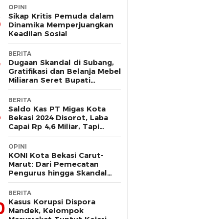
OPINI
Sikap Kritis Pemuda dalam
Dinamika Memperjuangkan
Keadilan Sosial
BERITA
Dugaan Skandal di Subang,
Gratifikasi dan Belanja Mebel
Miliaran Seret Bupati
Reynaldi
BERITA
Saldo Kas PT Migas Kota
Bekasi 2024 Disorot, Laba
Capai Rp 4,6 Miliar, Tapi
Hanya Tersisa Rp 13 Juta
OPINI
KONI Kota Bekasi Carut-
Marut: Dari Pemecatan
Pengurus hingga Skandal
Dana Hibah
BERITA
Kasus Korupsi Dispora
0
Mandek, Kelompok