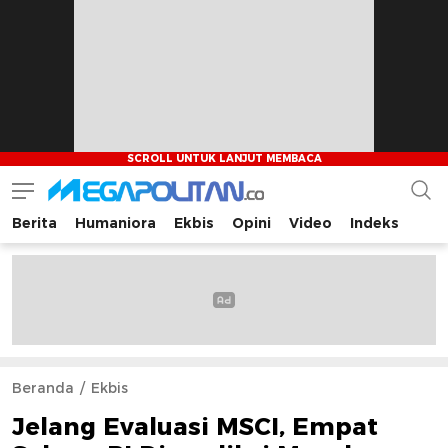
Berita
Humaniora
Ekbis
Opini
Video
Indeks
Megapolitan.co
Menyajikan berita-berita fakta bagi pembaca
Beranda
Ekbis
Jelang Evaluasi MSCI, Empat