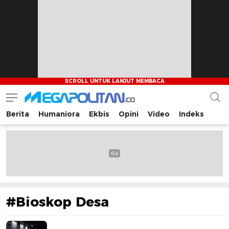
Berita
Humaniora
Ekbis
Opini
Video
Indeks
Megapolitan.co
Menyajikan berita-berita fakta bagi pembaca
#Bioskop Desa