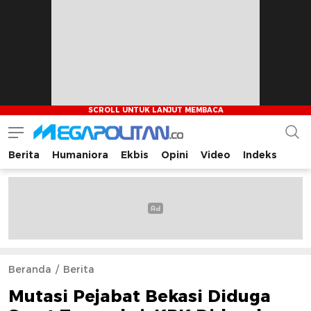
Berita
Humaniora
Ekbis
Opini
Video
Indeks
Megapolitan.co
Menyajikan berita-berita fakta bagi pembaca
Beranda
Berita
Mutasi Pejabat Bekasi Diduga