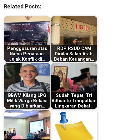
Related Posts:
Penggusuran atas
RDP RSUD CAM
Nama Penataan:
Dinilai Salah Arah,
Jejak Konflik di…
Beban Keuangan…
BBWM Kilang LPG
Sudah Tepat, Tri
Milik Warga Bekasi
Adhianto Tempatkan
yang Dibiarkan…
Lingkaran Dekat…