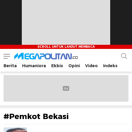
Berita
Humaniora
Ekbis
Opini
Video
Indeks
Megapolitan.co
Menyajikan berita-berita fakta bagi pembaca
#Pemkot Bekasi