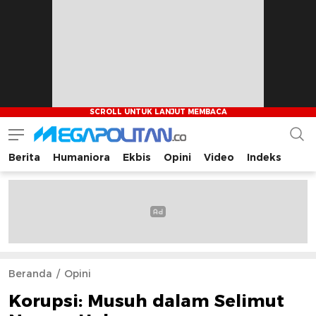
Berita
Humaniora
Ekbis
Opini
Video
Indeks
Megapolitan.co
Menyajikan berita-berita fakta bagi pembaca
Beranda
Opini
Korupsi: Musuh dalam Selimut