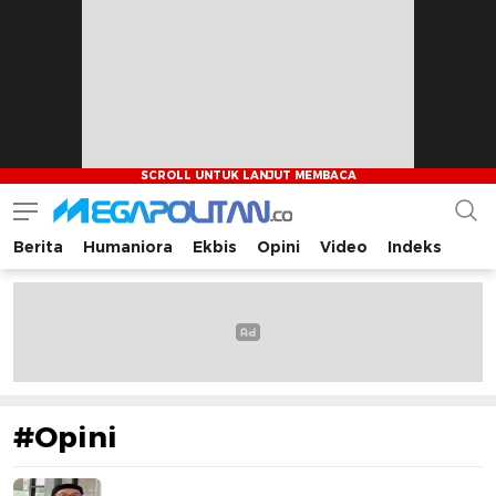
Berita
Humaniora
Ekbis
Opini
Video
Indeks
Megapolitan.co
Menyajikan berita-berita fakta bagi pembaca
#Opini