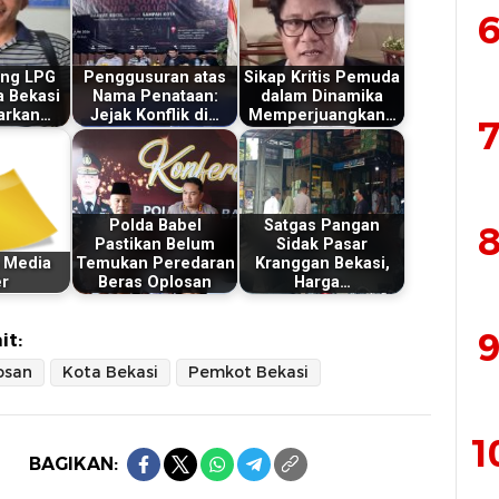
6
ang LPG
Penggusuran atas
Sikap Kritis Pemuda
a Bekasi
Nama Penataan:
dalam Dinamika
iarkan…
Jejak Konflik di…
Memperjuangkan…
7
Polda Babel
Satgas Pangan
8
Pastikan Belum
Sidak Pasar
 Media
Temukan Peredaran
Kranggan Bekasi,
er
Beras Oplosan
Harga…
9
it:
osan
Kota Bekasi
Pemkot Bekasi
1
BAGIKAN: