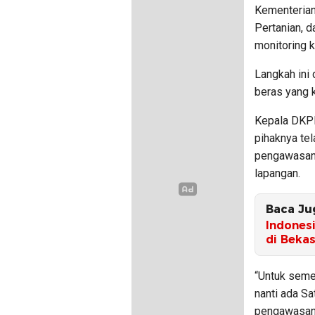
Kementerian
Pertanian, 
monitoring 
Langkah ini
beras yang 
Kepala DKPP
pihaknya te
pengawasan.
lapangan.
Baca Ju
Indones
di Bekas
“Untuk semen
nanti ada Sa
pengawasan,