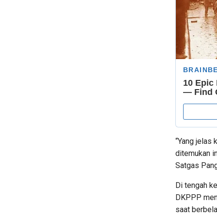
“Yang jelas 
ditemukan in
Satgas Panga
Di tengah ke
DKPPP mengi
saat berbel