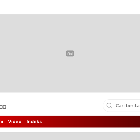
i pembaca
ni
Video
Indeks