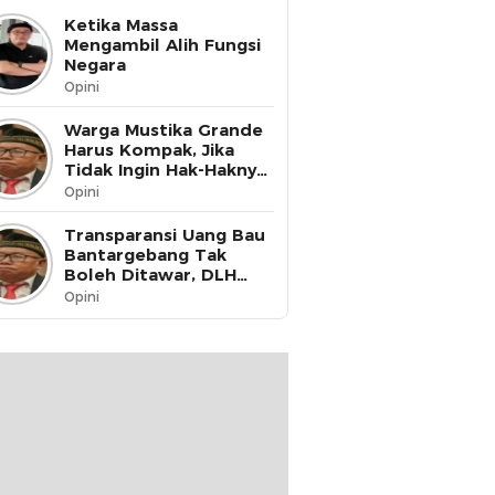
Ketika Massa
Mengambil Alih Fungsi
Negara
Opini
Warga Mustika Grande
Harus Kompak, Jika
Tidak Ingin Hak-Haknya
Dinikmati oleh Pihak
Opini
Lain
Transparansi Uang Bau
Bantargebang Tak
Boleh Ditawar, DLH
Kota Bekasi Harus Buka
Opini
Data ke Publik