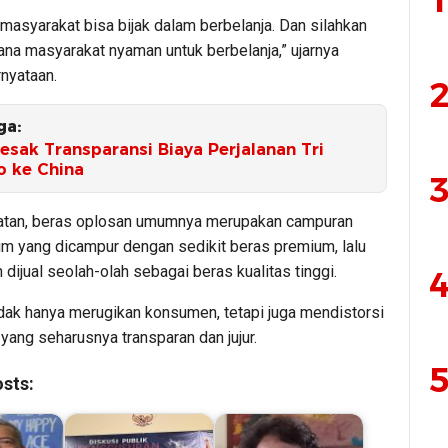
1
masyarakat bisa bijak dalam berbelanja. Dan silahkan
ana masyarakat nyaman untuk berbelanja,” ujarnya
nyataan.
2
ga:
esak Transparansi Biaya Perjalanan Tri
o ke China
3
atan, beras oplosan umumnya merupakan campuran
m yang dicampur dengan sedikit beras premium, lalu
dijual seolah-olah sebagai beras kualitas tinggi.
4
tidak hanya merugikan konsumen, tetapi juga mendistorsi
yang seharusnya transparan dan jujur.
5
sts: