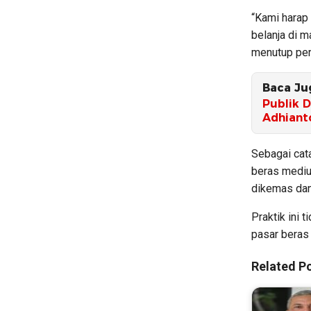
“Kami harap 
belanja di m
menutup per
Baca Ju
Publik D
Adhiant
Sebagai cat
beras mediu
dikemas dan 
Praktik ini 
pasar beras 
Related Po