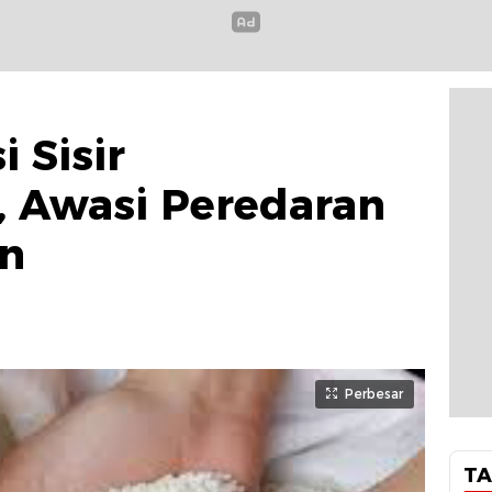
 Sisir
, Awasi Peredaran
an
Perbesar
TA