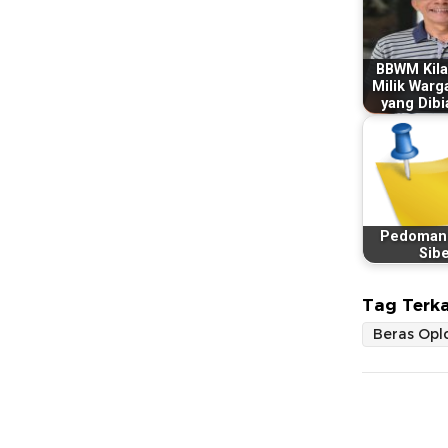
BBWM Kil
Milik Warg
yang Dib
Pedoman
Sib
Tag Terka
Beras Opl