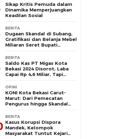
Sikap Kritis Pemuda dalam
Dinamika Memperjuangkan
Keadilan Sosial
BERITA
Dugaan Skandal di Subang,
Gratifikasi dan Belanja Mebel
Miliaran Seret Bupati
Reynaldi
BERITA
Saldo Kas PT Migas Kota
Bekasi 2024 Disorot, Laba
Capai Rp 4,6 Miliar, Tapi
Hanya Tersisa Rp 13 Juta
OPINI
KONI Kota Bekasi Carut-
Marut: Dari Pemecatan
Pengurus hingga Skandal
Dana Hibah
BERITA
Kasus Korupsi Dispora
0
Mandek, Kelompok
Masyarakat Tuntut Kejari
Periksa Tri Adhianto