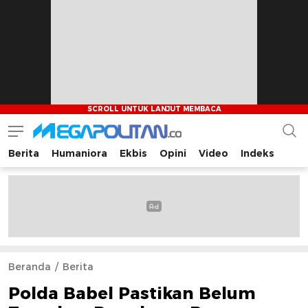
Berita
Humaniora
Ekbis
Opini
Video
Indeks
Megapolitan.co
Menyajikan berita-berita fakta bagi pembaca
Beranda
Berita
Polda Babel Pastikan Belum