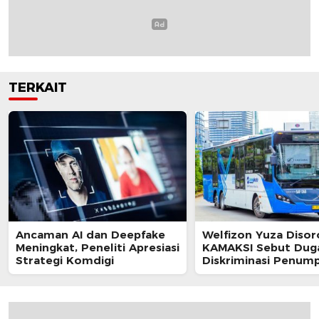
TERKAIT
Ancaman AI dan Deepfake
Welfizon Yuza Disor
Meningkat, Peneliti Apresiasi
KAMAKSI Sebut Dug
Strategi Komdigi
Diskriminasi Penum
TransJakarta Berpot
Langgar UU HAM