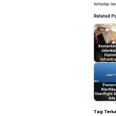
terhadap tan
Related Po
Kementer
Jalankan
Diplo
Infrastr
Pemeri
Klarifika
Overflight 
Ada
Tag Terka