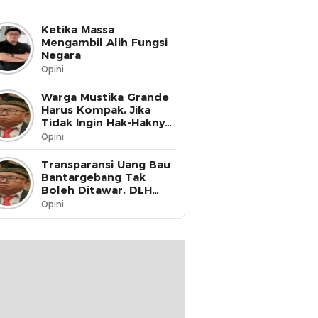
Ketika Massa
Mengambil Alih Fungsi
Negara
Opini
Warga Mustika Grande
Harus Kompak, Jika
Tidak Ingin Hak-Haknya
Dinikmati oleh Pihak
Opini
Lain
Transparansi Uang Bau
Bantargebang Tak
Boleh Ditawar, DLH
Kota Bekasi Harus Buka
Opini
Data ke Publik