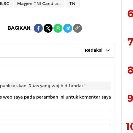
JLSC
Mayjen TNI Candra Wijaya
TNI
6
BAGIKAN:
7
Redaksi
8
publikasikan.
Ruas yang wajib ditandai
*
9
us web saya pada peramban ini untuk komentar saya
1