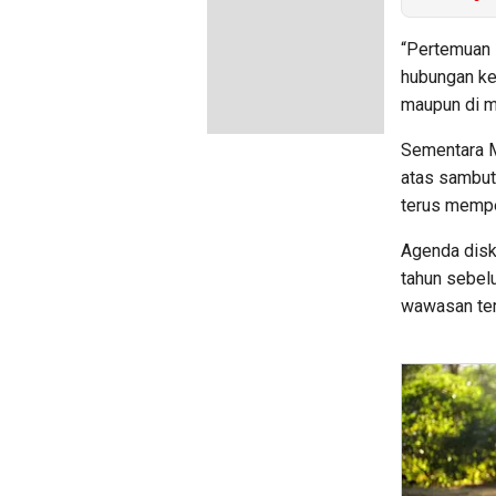
“Pertemuan 
hubungan ker
maupun di m
Sementara M
atas sambut
terus memper
Agenda disk
tahun sebel
wawasan terk