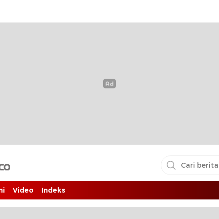
i pembaca
ni
Video
Indeks