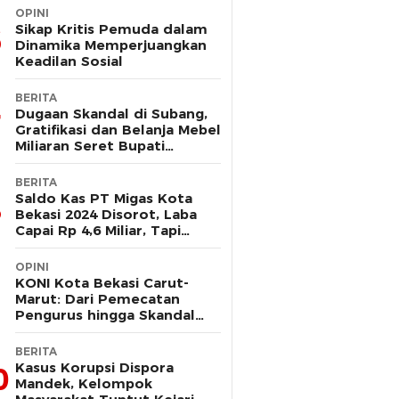
OPINI
Sikap Kritis Pemuda dalam
Dinamika Memperjuangkan
Keadilan Sosial
BERITA
Dugaan Skandal di Subang,
Gratifikasi dan Belanja Mebel
Miliaran Seret Bupati
Reynaldi
BERITA
Saldo Kas PT Migas Kota
Bekasi 2024 Disorot, Laba
Capai Rp 4,6 Miliar, Tapi
Hanya Tersisa Rp 13 Juta
OPINI
KONI Kota Bekasi Carut-
Marut: Dari Pemecatan
Pengurus hingga Skandal
Dana Hibah
BERITA
Kasus Korupsi Dispora
0
Mandek, Kelompok