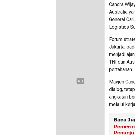
Candra Wijay
Australia y
General Carl
Logistics 
Forum strate
Jakarta, pa
menjadi aja
TNI dan Aust
pertahanan.
Mayjen Can
dialog, teta
angkatan be
melalui kerj
Baca Ju
Pemerin
Penunju