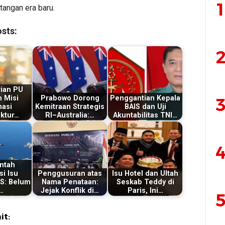
1
tangan era baru.
sts:
2
ian PU
 Misi
Prabowo Dorong
Penggantian Kepala
3
masi
Kemitraan Strategis
BAIS dan Uji
uktur…
RI–Australia:…
Akuntabilitas TNI…
4
ntah
si Isu
Penggusuran atas
Isu Hotel dan Ultah
AS: Belum
Nama Penataan:
Seskab Teddy di
…
Jejak Konflik di…
Paris, Ini…
5
it: