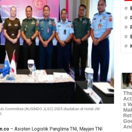
#
#
#
#
#
s Sub-Committee (AUSINDO JLSC) 2025 diadakan di Hotel JW
5.
n.co
– Asisten Logistik Panglima TNI, Mayjen TNI