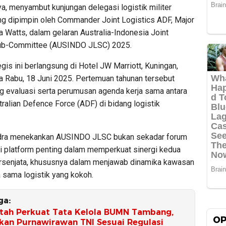
a, menyambut kunjungan delegasi logistik militer
ang dipimpin oleh Commander Joint Logistics ADF, Major
a Watts, dalam gelaran Australia-Indonesia Joint
Sub-Committee (AUSINDO JLSC) 2025.
gis ini berlangsung di Hotel JW Marriott, Kuningan,
da Rabu, 18 Juni 2025. Pertemuan tahunan tersebut
ng evaluasi serta perumusan agenda kerja sama antara
ralian Defence Force (ADF) di bidang logistik
dra menekankan AUSINDO JLSC bukan sekadar forum
pi platform penting dalam memperkuat sinergi kedua
rsenjata, khususnya dalam menjawab dinamika kawasan
a sama logistik yang kokoh.
ga:
tah Perkuat Tata Kelola BUMN Tambang,
OP
kan Purnawirawan TNI Sesuai Regulasi