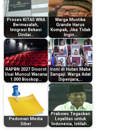
Proses KITAS WNA
Warga Mustika
Bermasalah,
Grande Harus
Imigrasi Bekasi
Kompak, Jika Tidak
Dinilai…
Ingin…
RAPBN 2027 Disorot
Ironi di Hutan Maba
Usai Muncul Wacana
Sangaji: Warga Adat
1.000 Bioskop…
Dipenjara,…
Prabowo Tegaskan
Pedoman Media
Loyalitas untuk
Siber
Indonesia, Istilah…