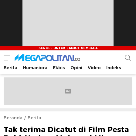
Berita
Humaniora
Ekbis
Opini
Video
Indeks
Megapolitan.co
Menyajikan berita-berita fakta bagi pembaca
Beranda
Berita
Tak terima Dicatut di Film Pesta