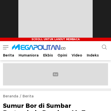
Berita
Humaniora
Ekbis
Opini
Video
Indeks
Megapolitan.co
Menyajikan berita-berita fakta bagi pembaca
Beranda
Berita
Sumur Bor di Sumbar