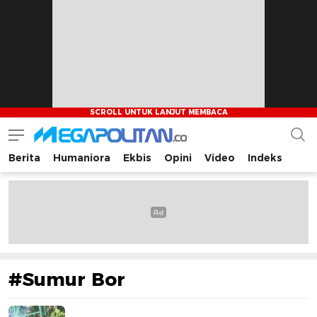
Berita
Humaniora
Ekbis
Opini
Video
Indeks
Megapolitan.co
Menyajikan berita-berita fakta bagi pembaca
#Sumur Bor